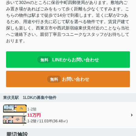
歩いて302mのところに保谷中町四郵便局があります。敷地内ご
み置き場があればごみをもって歩く距離も少なくてすみます。こ
ちらの物件は駅まで徒歩で14分で到着します。近くに駅が2つあ
るため、用途や行き先に応じて駅を選べる物件です。賃貸戸建て
探しも楽しく。西東京市や西武新宿線東伏見付近のことなら当社
へご連絡下さい。親切丁寧且つユニークなスタッフがお待ちして
おります。
LINEからお問い合わせ
無料
お問い合わせ
無料
東伏見駅 1LDKの募集中物件
1-2階
11万円
1-2階 / 11.03坪(36.48㎡)
周辺施設