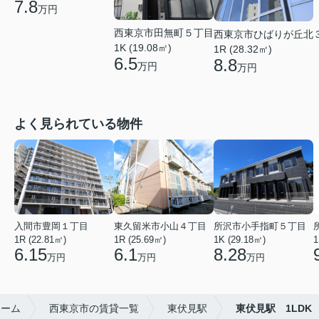
7.8
万円
西東京市田無町５丁目
西東京市ひばりが丘北
1K (19.08㎡)
1R (28.32㎡)
6.5
8.8
万円
万円
よく見られている物件
入間市豊岡１丁目
東久留米市小山４丁目
所沢市小手指町５丁目
1R (22.81㎡)
1R (25.69㎡)
1K (29.18㎡)
1
6.15
6.1
8.28
万円
万円
万円
ホーム
西東京市の賃貸一覧
東伏見駅
東伏見駅 1LDK