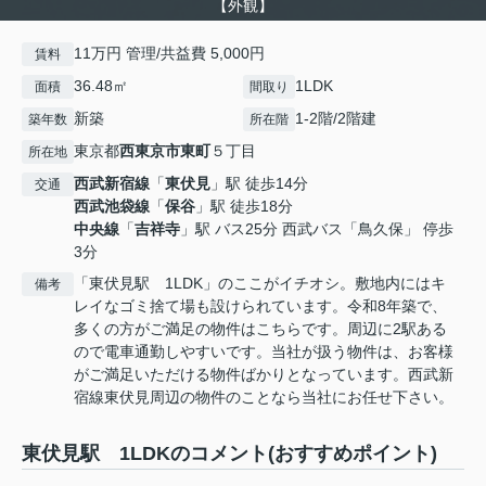
【外観】
11万円 管理/共益費 5,000円
賃料
36.48㎡
1LDK
面積
間取り
新築
1-2階/2階建
築年数
所在階
東京都
西東京市
東町
５丁目
所在地
西武新宿線
「
東伏見
」駅 徒歩14分
交通
西武池袋線
「
保谷
」駅 徒歩18分
中央線
「
吉祥寺
」駅 バス25分 西武バス「鳥久保」 停歩
3分
「東伏見駅 1LDK」のここがイチオシ。敷地内にはキ
備考
レイなゴミ捨て場も設けられています。令和8年築で、
多くの方がご満足の物件はこちらです。周辺に2駅ある
ので電車通勤しやすいです。当社が扱う物件は、お客様
がご満足いただける物件ばかりとなっています。西武新
宿線東伏見周辺の物件のことなら当社にお任せ下さい。
東伏見駅 1LDKのコメント(おすすめポイント)