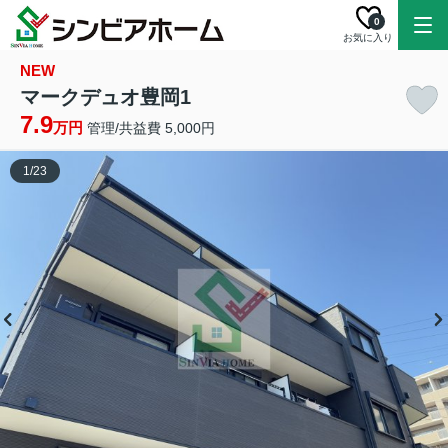
0
お気に入り
NEW
マークデュオ豊岡1
7.9
万円
管理/共益費 5,000円
1
/
23