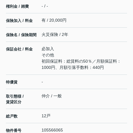
- / -
権利金 / 雑費
有 / 20,000円
保険加入 / 料金
火災保険 / 2年
保険名 / 保険期間
必加入
保証会社 / 料金
その他
初回保証料：総賃料の50％／月額保証料：
1000円、月額引落手数料：440円
-
特優賃
仲介 / 一般
取引態様 /
賃貸区分
12戸
総戸数
105566065
物件番号