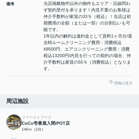
当店掲載物件以外の物件もエリア・沿線問わ
備考
ず契約受付を承ります！内見不要のお客様は
仲介手数料が家賃の33％（税込）！当店は初
期費用の全額（または一部）の分割払いも可
能です。
1年以内の解約は違約金として賃料1ヶ月分/退
去時ルームクリーニング費用：消費税込
49500円、エアコンクリーニング費用：消費
税込13200円/内見を行っての契約の場合、仲
介手数料は家賃の55％（消費税込）となりま
す。
情報の見方
周辺施設
ファーストフード
CoCo壱番屋入間iPOT店
146ｍ（2分）