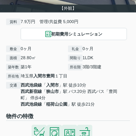
【外観】
7.9万円 管理/共益費 5,000円
賃料
初期費用シミュレーション
0ヶ月
0ヶ月
敷金
礼金
28.80㎡
1LDK
面積
間取り
築1年
3階/3階建
築年数
所在階
埼玉県
入間市
豊岡
１丁目
所在地
西武池袋線
「
入間市
」駅 徒歩10分
交通
西武新宿線
「
狭山市
」駅 バス20分 西武バス「豊岡
町」 停歩4分
西武池袋線
「
稲荷山公園
」駅 徒歩21分
物件の特徴