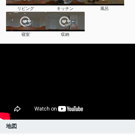
リビング
キッチン
風呂
寝室
収納
地図