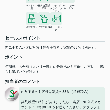
バストイレ
室内洗濯機
TVモニタ
カウンター
別
置場
付きインタ
キッチン
ーホン
独立洗面台
浴室乾燥機
オートロッ
ク
セールスポイント
内見不要のお客様対象【仲介手数料：家賃の33％（税込）】
ポイント
初期費用の全額（または一部）の分割払いも可能！お支払い回数
もお選びいただけます。
担当者のコメント
内見不要のお客様は家賃の33％（消費税込）！
契約希望の物件がありましたら、当店LINE公式アカ
ウントより物件URLをお送りください。スタッフよ