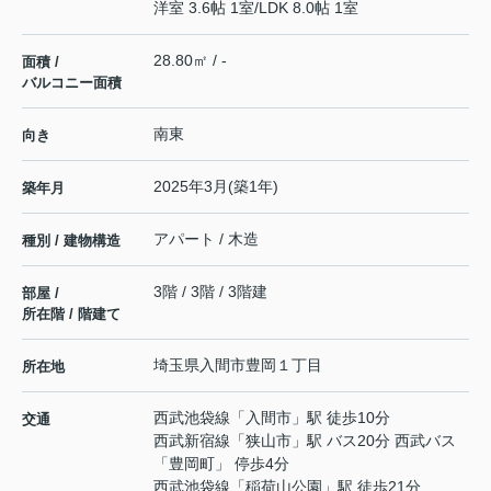
洋室 3.6帖 1室
/
LDK 8.0帖 1室
28.80㎡ / -
面積 /
バルコニー面積
南東
向き
2025年3月(築1年)
築年月
アパート / 木造
種別 / 建物構造
3階 / 3階 / 3階建
部屋 /
所在階 / 階建て
埼玉県
入間市
豊岡
１丁目
所在地
西武池袋線
「
入間市
」駅 徒歩10分
交通
西武新宿線
「
狭山市
」駅 バス20分 西武バス
「豊岡町」 停歩4分
西武池袋線
「
稲荷山公園
」駅 徒歩21分