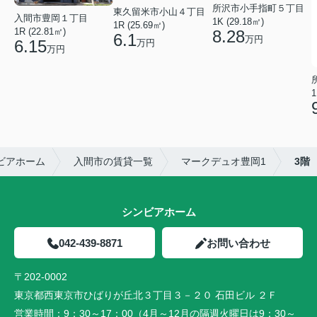
所沢市小手指町５丁目
東久留米市小山４丁目
入間市豊岡１丁目
1K (29.18㎡)
1R (25.69㎡)
1R (22.81㎡)
8.28
6.1
万円
6.15
万円
万円
1
ビアホーム
入間市の賃貸一覧
マークデュオ豊岡1
3階
シンビアホーム
042-439-8871
お問い合わせ
〒202-0002
東京都西東京市ひばりが丘北３丁目３－２０ 石田ビル ２Ｆ
営業時間：
9：30～17：00（4月～12月の隔週火曜日は9：30～