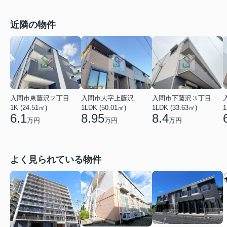
近隣の物件
入間市東藤沢２丁目
入間市大字上藤沢
入間市下藤沢３丁目
1K (24.51㎡)
1LDK (50.01㎡)
1LDK (33.63㎡)
1
6.1
8.95
8.4
万円
万円
万円
よく見られている物件