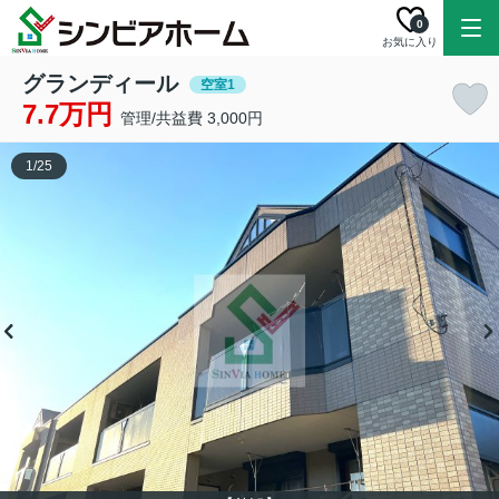
0
お気に入り
グランディール
空室1
7.7万円
管理/共益費 3,000円
1
/
25