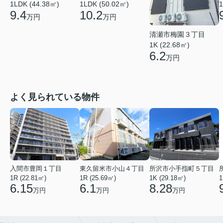
1LDK (44.38㎡)
1LDK (50.02㎡)
1
9.4
10.2
万円
万円
清瀬市梅園３丁目
1K (22.68㎡)
6.2
万円
よく見られている物件
入間市豊岡１丁目
東久留米市小山４丁目
所沢市小手指町５丁目
1R (22.81㎡)
1R (25.69㎡)
1K (29.18㎡)
1
6.15
6.1
8.28
万円
万円
万円