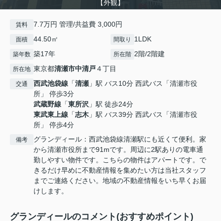
【外観】
7.7万円 管理/共益費 3,000円
賃料
44.50㎡
1LDK
面積
間取り
築17年
2階/2階建
築年数
所在階
東京都
清瀬市
中清戸
４丁目
所在地
西武池袋線
「
清瀬
」駅 バス10分 西武バス「清瀬市役
交通
所」 停歩3分
武蔵野線
「
東所沢
」駅 徒歩24分
東武東上線
「
志木
」駅 バス39分 西武バス「清瀬市役
所」 停歩4分
グランディール：西武池袋線清瀬駅にも近くて便利。家
備考
から清瀬市役所まで91mです。周辺に2駅ありの電車通
勤しやすい物件です。こちらの物件はアパートです。で
きるだけ早めに不動産情報を集めたい方は当社スタッフ
までご連絡ください。地域の不動産情報をいち早くお届
けします。
グランディールのコメント(おすすめポイント)