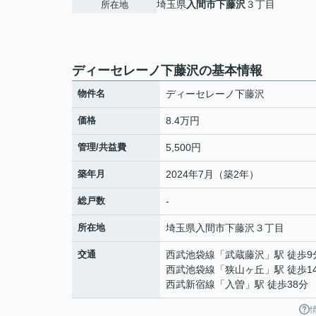
埼玉県
入間市
下藤沢
３丁目
所在地
ディーセレーノ下藤沢の基本情報
物件名
ディーセレーノ下藤沢
価格
8.4万円
管理/共益費
5,500円
築年月
2024年7月（築2年）
総戸数
-
所在地
埼玉県
入間市
下藤沢
３丁目
交通
西武池袋線
「
武蔵藤沢
」駅 徒歩9
西武池袋線
「
狭山ヶ丘
」駅 徒歩1
西武新宿線
「
入曽
」駅 徒歩38分