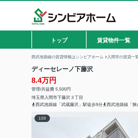
トップ
賃貸物件一覧
西武池袋線の賃貸情報はシンビアホーム
入間市の賃貸一
ディーセレーノ下藤沢
8.4万円
管理/共益費 5,500円
埼玉県
入間市
下藤沢
３丁目
西武池袋線「武蔵藤沢」駅徒歩9分
西武池袋線「狭
1
/
28