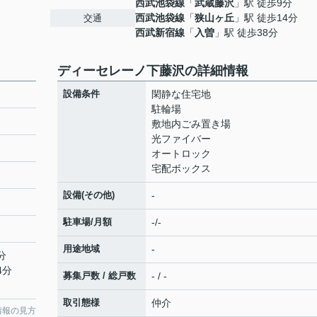
西武池袋線
「
武蔵藤沢
」駅 徒歩9分
西武池袋線
「
狭山ヶ丘
」駅 徒歩14分
交通
西武新宿線
「
入曽
」駅 徒歩38分
ディーセレーノ下藤沢の詳細情報
設備条件
閑静な住宅地
駐輪場
敷地内ごみ置き場
光ファイバー
オートロック
宅配ボックス
設備(その他)
-
駐車場/月額
-/-
用途地域
-
分
4分
募集戸数 / 総戸数
- / -
取引態様
仲介
情報の見方