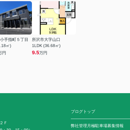
小手指町５丁目
所沢市大字山口
9.18㎡)
1LDK (36.68㎡)
9.5
万円
万円
ブログトップ
２Ｆ
弊社管理月極駐車場募集情報