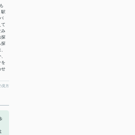
も
、駅
パ
えて
ごみ
お探
ら探
は、
か、
介を
わせ
の見方
歩
よ