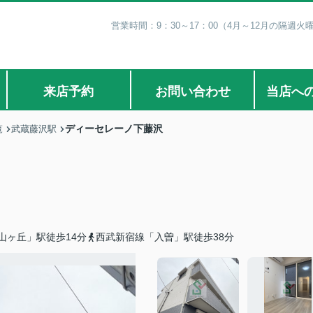
営業時間：9：30～17：00（4月～12月の隔週火
来店予約
お問い合わせ
当店へ
ディーセレーノ下藤沢
覧
武蔵藤沢駅
山ヶ丘」駅徒歩14分
西武新宿線「入曽」駅徒歩38分