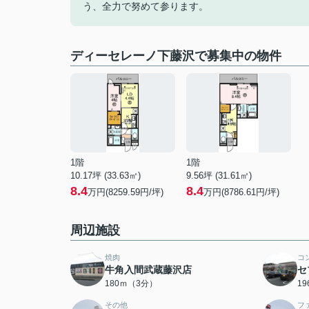
う、全力で努めて参ります。
ディーセレーノ下藤沢で募集中の物件
1階
1階
10.17坪 (33.63㎡)
9.56坪 (31.61㎡)
8.4
8.4
万円(8259.59円/坪)
万円(8786.61円/坪)
周辺施設
焼肉
コ
牛角入間武蔵藤沢店
セ
180ｍ（3分）
1
その他
フ