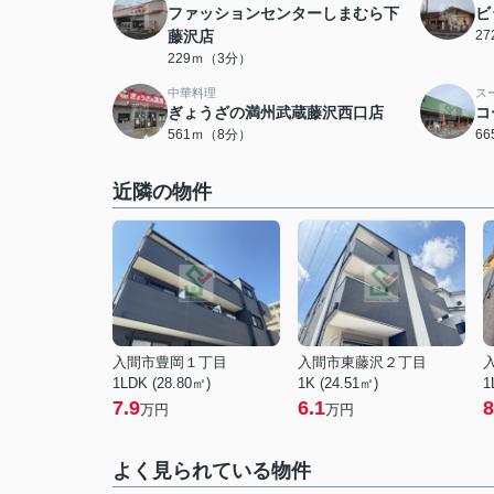
ファッションセンターしまむら下
ビ
藤沢店
2
229ｍ（3分）
中華料理
ス
ぎょうざの満州武蔵藤沢西口店
コ
561ｍ（8分）
6
近隣の物件
入間市豊岡１丁目
入間市東藤沢２丁目
1LDK (28.80㎡)
1K (24.51㎡)
1
7.9
6.1
8
万円
万円
よく見られている物件