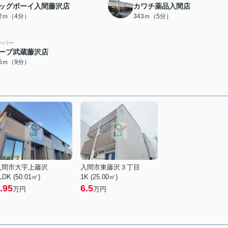
ッグボーイ入間藤沢店
カワチ薬品入間店
72ｍ（4分）
343ｍ（5分）
ーパー
ープ武蔵藤沢店
65ｍ（9分）
入間市大字上藤沢
入間市東藤沢３丁目
LDK (50.01㎡)
1K (25.00㎡)
.95
6.5
万円
万円