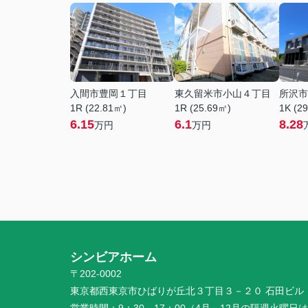
入間市豊岡１丁目
東久留米市小山４丁目
所沢市
1R (22.81㎡)
1R (25.69㎡)
1K (2
6.15
6.1
8.28
万円
万円
シンビアホーム
〒202-0002
東京都西東京市ひばりが丘北３丁目３－２０ 石田ビル 