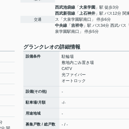
西武池袋線
「
大泉学園
」駅 徒歩3分
西武新宿線
「
上石神井
」駅 バス12分 関
ス「大泉学園駅南口」 停歩6分
交通
中央線
「
吉祥寺
」駅 バス34分 西武バス
泉学園駅南口」 停歩5分
グランクレオの詳細情報
設備条件
駐輪場
敷地内ごみ置き場
CATV
光ファイバー
オートロック
設備(その他)
-
駐車場/月額
-/-
用途地域
-
分
募集戸数 / 総戸数
- / -
2分 関