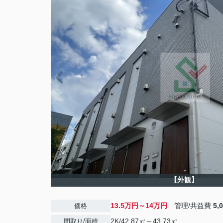
【外観】
13.5万円～14万円
管理/共益費
5,
価格
2K/42.87㎡～43.73㎡
間取り/面積