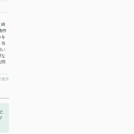
と綺
物件
みを
。当
供い
望な
お問
の見方
と
フ