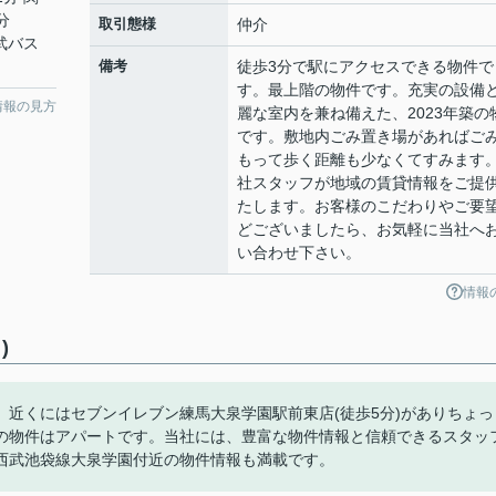
分
取引態様
仲介
西武バス
備考
徒歩3分で駅にアクセスできる物件で
す。最上階の物件です。充実の設備
情報の見方
麗な室内を兼ね備えた、2023年築の
です。敷地内ごみ置き場があればご
もって歩く距離も少なくてすみます
社スタッフが地域の賃貸情報をご提
たします。お客様のこだわりやご要
どございましたら、お気軽に当社へ
い合わせ下さい。
情報
)
近くにはセブンイレブン練馬大泉学園駅前東店(徒歩5分)がありちょっ
の物件はアパートです。当社には、豊富な物件情報と信頼できるスタッ
西武池袋線大泉学園付近の物件情報も満載です。