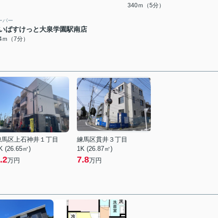
340ｍ（5分）
ーパー
いばすけっと大泉学園駅南店
94ｍ（7分）
練馬区上石神井１丁目
練馬区貫井３丁目
K (26.65㎡)
1K (26.87㎡)
.2
7.8
万円
万円