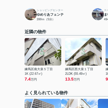
ショッピングセンター
ス
ゆめりあフェンテ
ま
399ｍ（5分）
4
近隣の物件
練馬区南大泉５丁目
練馬区西大泉１丁目
1K (22.67㎡)
2LDK (55.49㎡)
1
7.4
13.5
9
万円
万円
よく見られている物件