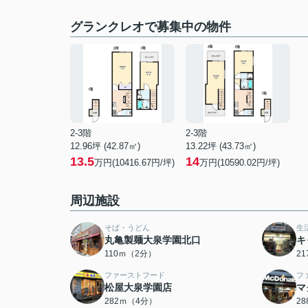
グランクレオで募集中の物件
2-3階
2-3階
12.96坪 (42.87㎡)
13.22坪 (43.73㎡)
13.5
14
万円(10416.67円/坪)
万円(10590.02円/坪)
周辺施設
そば・うどん
生
丸亀製麺大泉学園北口
キ
110ｍ（2分）
2
ファーストフード
フ
松屋大泉学園店
マ
282ｍ（4分）
2