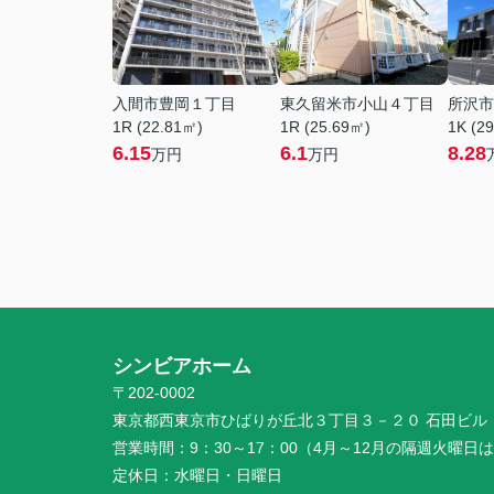
入間市豊岡１丁目
東久留米市小山４丁目
所沢市
1R (22.81㎡)
1R (25.69㎡)
1K (2
6.15
6.1
8.28
万円
万円
シンビアホーム
〒202-0002
東京都西東京市ひばりが丘北３丁目３－２０ 石田ビル 
営業時間：
9：30～17：00（4月～12月の隔週火曜日は
定休日：
水曜日・日曜日