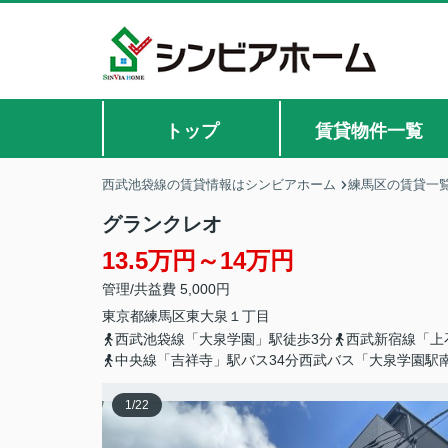
トップ
賃貸物件一覧
西武池袋線の賃貸情報はシンビアホーム
練馬区の賃貸一
グランクレオ
13.5万円～14万円
管理/共益費 5,000円
東京都
練馬区
東大泉
１丁目
西武池袋線「大泉学園」駅徒歩3分
西武新宿線「上
中央線「吉祥寺」駅バス34分西武バス「大泉学園駅
1
/
22