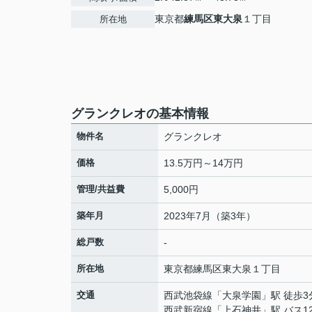
東京都
練馬区
東大泉
１丁目
所在地
グランクレオの基本情報
物件名
グランクレオ
価格
13.5万円～14万円
管理/共益費
5,000円
築年月
2023年7月（築3年）
総戸数
-
所在地
東京都
練馬区
東大泉
１丁目
交通
西武池袋線
「
大泉学園
」駅 徒歩3
西武新宿線
「
上石神井
」駅 バス1