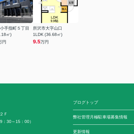
小手指町５丁目
所沢市大字山口
9.18㎡)
1LDK (36.68㎡)
9.5
万円
万円
ブログトップ
２Ｆ
弊社管理月極駐車場募集情報
9：30～15：00）
更新情報