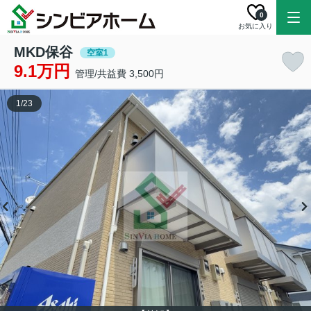
0
お気に入り
MKD保谷
空室1
9.1万円
管理/共益費 3,500円
1
/
23