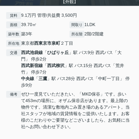
【外観】
9.1万円 管理/共益費 3,500円
賃料
39.70㎡
1LDK
面積
間取り
築3年
2階/2階建
築年数
所在階
東京都
西東京市
泉町
２丁目
所在地
西武池袋線
「
ひばりヶ丘
」駅 バス9分 西武バス「大
交通
門」 停歩2分
西武新宿線
「
西武柳沢
」駅 バス15分 西武バス「荒井
竹」 停歩7分
中央線
「
三鷹
」駅 バス28分 西武バス「中町一丁目」 停
歩9分
ぜひ一度見ていただきたい、「MKD保谷」です。歩い
備考
て453mの場所に、オザム保谷店があります。最上階の
物件です。清潔な敷地内ごみ置き場のあるアパート。当
社スタッフが地域の賃貸情報をご提供いたします。お客
様のこだわりやご要望などございましたら、お気軽に当
社へお問い合わせ下さい。