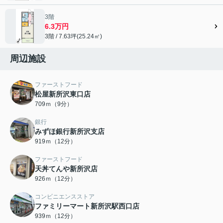
3階
6.3万円
3階 / 7.63坪(25.24㎡)
周辺施設
ファーストフード
松屋新所沢東口店
709ｍ（9分）
銀行
みずほ銀行新所沢支店
919ｍ（12分）
ファーストフード
天丼てんや新所沢店
926ｍ（12分）
コンビニエンスストア
ファミリーマート新所沢駅西口店
939ｍ（12分）