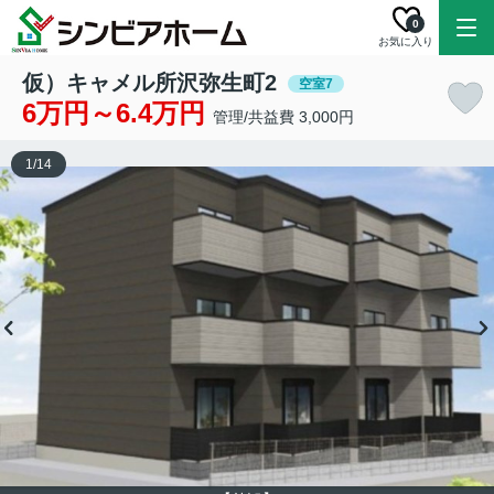
0
お気に入り
仮）キャメル所沢弥生町2
空室7
6万円～6.4万円
管理/共益費 3,000円
1
/
14