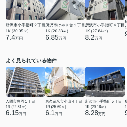
所沢市小手指町４丁目
所沢市小手指町２丁目
所沢市けやき台１丁目
1
1K (27.84㎡)
1K (30.05㎡)
1K (26.33㎡)
8.2
7.4
6.85
万円
万円
万円
よく見られている物件
入間市豊岡１丁目
東久留米市小山４丁目
所沢市小手指町５丁目
1R (22.81㎡)
1R (25.69㎡)
1K (29.18㎡)
1
6.15
6.1
8.28
万円
万円
万円