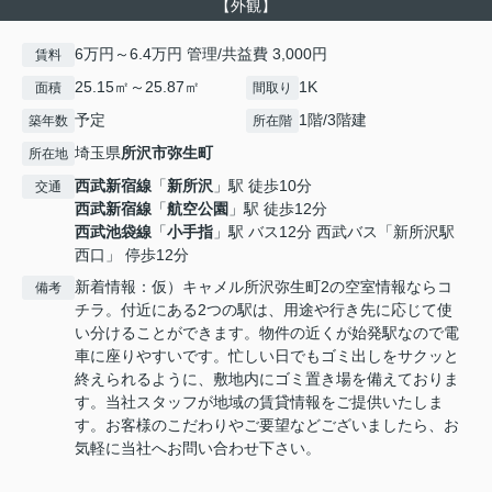
【外観】
6万円～6.4万円 管理/共益費 3,000円
賃料
25.15㎡～25.87㎡
1K
面積
間取り
予定
1階/3階建
築年数
所在階
埼玉県
所沢市
弥生町
所在地
西武新宿線
「
新所沢
」駅 徒歩10分
交通
西武新宿線
「
航空公園
」駅 徒歩12分
西武池袋線
「
小手指
」駅 バス12分 西武バス「新所沢駅
西口」 停歩12分
新着情報：仮）キャメル所沢弥生町2の空室情報ならコ
備考
チラ。付近にある2つの駅は、用途や行き先に応じて使
い分けることができます。物件の近くが始発駅なので電
車に座りやすいです。忙しい日でもゴミ出しをサクッと
終えられるように、敷地内にゴミ置き場を備えておりま
す。当社スタッフが地域の賃貸情報をご提供いたしま
す。お客様のこだわりやご要望などございましたら、お
気軽に当社へお問い合わせ下さい。