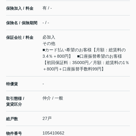
有 / -
保険加入 / 料金
- / -
保険名 / 保険期間
必加入
保証会社 / 料金
その他
■カード払い希望のお客様【月額：総賃料の
3.4％＋800円】 ■口座振替希望のお客様
【初回保証料：35000円／月額：総賃料の1％
＋800円＋口座振替手数料99円】
-
特優賃
仲介 / 一般
取引態様 /
賃貸区分
27戸
総戸数
105410662
物件番号