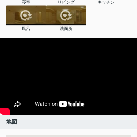
寝室
リビング
キッチン
風呂
洗面所
地図