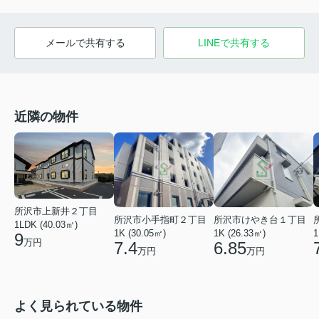
メールで共有する
LINEで共有する
近隣の物件
所沢市上新井２丁目
所沢市小手指町２丁目
所沢市けやき台１丁目
1LDK (40.03㎡)
1K (30.05㎡)
1K (26.33㎡)
1
9
万円
7.4
6.85
万円
万円
よく見られている物件