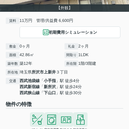
【外観】
11万円 管理/共益費 6,600円
賃料
初期費用シミュレーション
0ヶ月
2ヶ月
敷金
礼金
42.86㎡
1LDK
面積
間取り
築12年
1階/3階建
築年数
所在階
埼玉県
所沢市
上新井
３丁目
所在地
西武池袋線
「
小手指
」駅 徒歩4分
交通
西武新宿線
「
新所沢
」駅 徒歩24分
西武狭山線
「
下山口
」駅 徒歩30分
物件の特徴