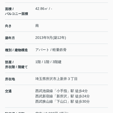
42.86㎡ / -
面積 /
バルコニー面積
南
向き
2013年9月(築12年)
築年月
アパート / 軽量鉄骨
種別 / 建物構造
1階 / 1階 / 3階建
部屋 /
所在階 / 階建て
埼玉県
所沢市
上新井
３丁目
所在地
西武池袋線
「
小手指
」駅 徒歩4分
交通
西武新宿線
「
新所沢
」駅 徒歩24分
西武狭山線
「
下山口
」駅 徒歩30分