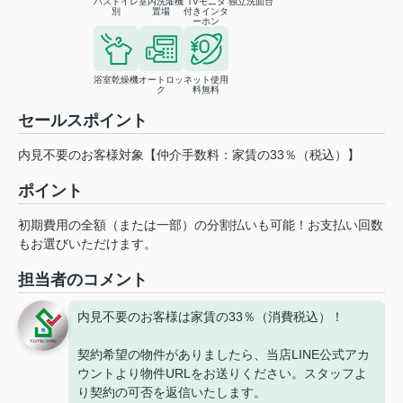
バストイレ
室内洗濯機
TVモニタ
独立洗面台
別
置場
付きインタ
ーホン
浴室乾燥機
オートロッ
ネット使用
ク
料無料
セールスポイント
内見不要のお客様対象【仲介手数料：家賃の33％（税込）】
ポイント
初期費用の全額（または一部）の分割払いも可能！お支払い回数
もお選びいただけます。
担当者のコメント
内見不要のお客様は家賃の33％（消費税込）！
契約希望の物件がありましたら、当店LINE公式アカ
ウントより物件URLをお送りください。スタッフよ
り契約の可否を返信いたします。