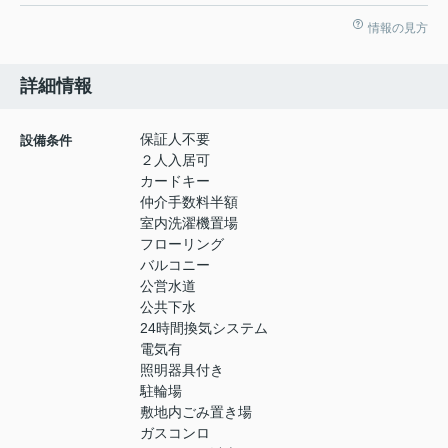
情報の見方
詳細情報
保証人不要
設備条件
２人入居可
カードキー
仲介手数料半額
室内洗濯機置場
フローリング
バルコニー
公営水道
公共下水
24時間換気システム
電気有
照明器具付き
駐輪場
敷地内ごみ置き場
ガスコンロ