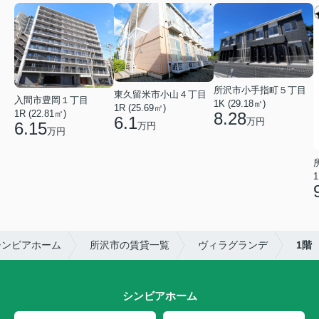
所沢市小手指町５丁目
東久留米市小山４丁目
入間市豊岡１丁目
1K (29.18㎡)
1R (25.69㎡)
1R (22.81㎡)
8.28
6.1
万円
6.15
万円
万円
1
シンビアホーム
所沢市の賃貸一覧
ヴィラグランデ
1階
シンビアホーム