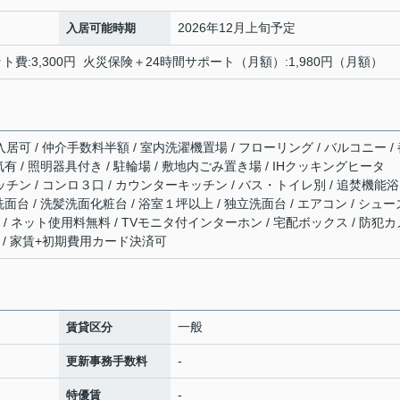
2026年12月上旬予定
入居可能時期
費:3,300円 火災保険＋24時間サポート（月額）:1,980円（月額）
入居可 / 仲介手数料半額 / 室内洗濯機置場 / フローリング / バルコニー /
電気有 / 照明器具付き / 駐輪場 / 敷地内ごみ置き場 / IHクッキングヒータ
ッチン / コンロ３口 / カウンターキッチン / バス・トイレ別 / 追焚機能浴
 洗面台 / 洗髪洗面化粧台 / 浴室１坪以上 / 独立洗面台 / エアコン / シュー
イバー / ネット使用料無料 / TVモニタ付インターホン / 宅配ボックス / 防犯カ
部屋 / 家賃+初期費用カード決済可
一般
賃貸区分
-
更新事務手数料
-
特優賃