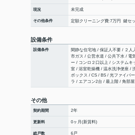
未完成
現況
その他条件
定額クリーニング費:7万円 鍵セット
設備条件
設備条件
閑静な住宅地 / 保証人不要 / ２人
市ガス / 公営水道 / 公共下水 / 
ー / コンロ２口以上 / システムキ
室 / 浴室乾燥機 / 温水洗浄便座 /
ボックス / CS / BS / 光ファ
ラ / エアコン2台 / 最上階 / 角
その他
2年
契約期間
0ヶ月(新賃料)
更新料
6戸
総戸数