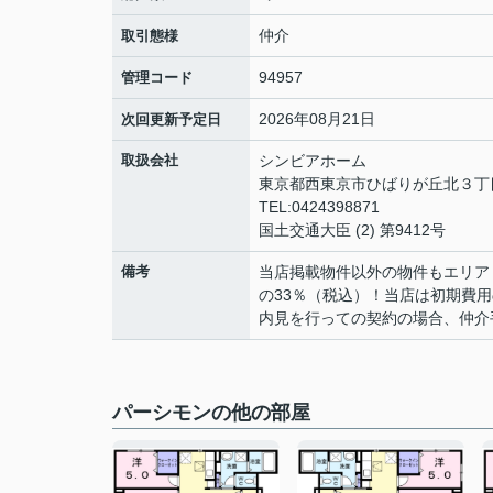
仲介
取引態様
94957
管理コード
2026年08月21日
次回更新予定日
取扱会社
シンビアホーム
東京都西東京市ひばりが丘北３丁目
TEL:0424398871
国土交通大臣 (2) 第9412号
備考
当店掲載物件以外の物件もエリア
の33％（税込）！当店は初期費
内見を行っての契約の場合、仲介
パーシモンの他の部屋