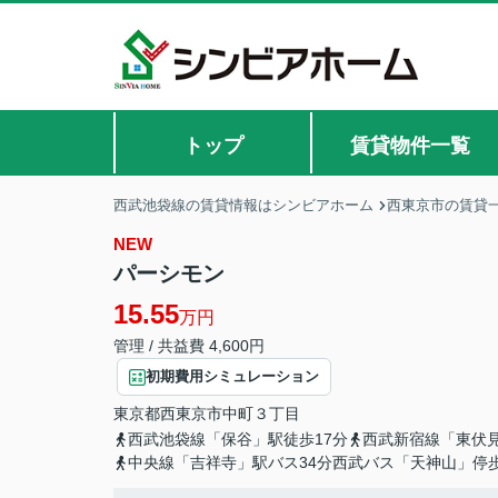
トップ
賃貸物件一覧
西武池袋線の賃貸情報はシンビアホーム
西東京市の賃貸
NEW
パーシモン
15.55
万円
管理 / 共益費 4,600円
初期費用シミュレーション
東京都
西東京市
中町
３丁目
西武池袋線「保谷」駅徒歩17分
西武新宿線「東伏見
中央線「吉祥寺」駅バス34分西武バス「天神山」停