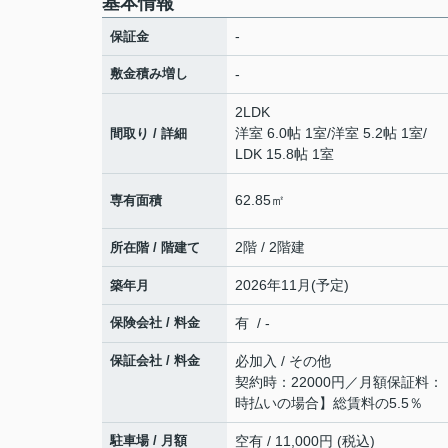
基本情報
-
保証金
敷金積み増し
-
2LDK
洋室 6.0帖 1室
/
洋室 5.2帖 1室
/
間取り / 詳細
LDK 15.8帖 1室
62.85㎡
専有面積
2階 / 2階建
所在階 / 階建て
2026年11月(予定)
築年月
保険会社 / 料金
有 / -
保証会社 / 料金
必加入 / その他
契約時：22000円／月額保証料
時払いの場合】総賃料の5.5％
駐車場 / 月額
空有 / 11,000円 (税込)