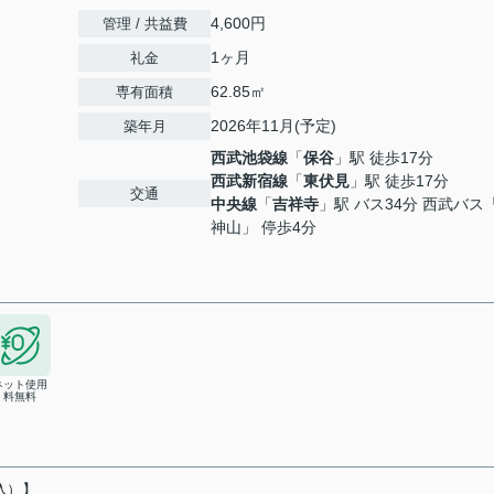
4,600円
管理 / 共益費
1ヶ月
礼金
62.85㎡
専有面積
2026年11月(予定)
築年月
西武池袋線
「
保谷
」駅 徒歩17分
西武新宿線
「
東伏見
」駅 徒歩17分
交通
中央線
「
吉祥寺
」駅 バス34分 西武バス
神山」 停歩4分
ネット使用
料無料
込）】