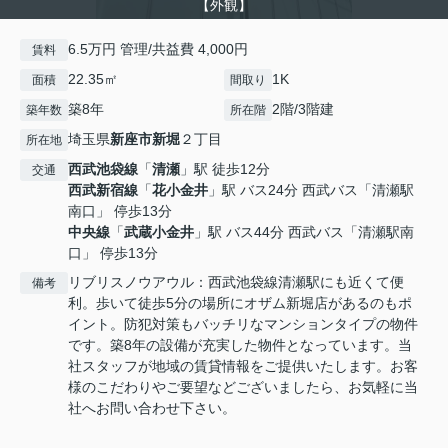
【外観】
6.5万円 管理/共益費 4,000円
賃料
22.35㎡
1K
面積
間取り
築8年
2階/3階建
築年数
所在階
埼玉県
新座市
新堀
２丁目
所在地
西武池袋線
「
清瀬
」駅 徒歩12分
交通
西武新宿線
「
花小金井
」駅 バス24分 西武バス「清瀬駅
南口」 停歩13分
中央線
「
武蔵小金井
」駅 バス44分 西武バス「清瀬駅南
口」 停歩13分
リブリスノウアウル：西武池袋線清瀬駅にも近くて便
備考
利。歩いて徒歩5分の場所にオザム新堀店があるのもポ
イント。防犯対策もバッチリなマンションタイプの物件
です。築8年の設備が充実した物件となっています。当
社スタッフが地域の賃貸情報をご提供いたします。お客
様のこだわりやご要望などございましたら、お気軽に当
社へお問い合わせ下さい。