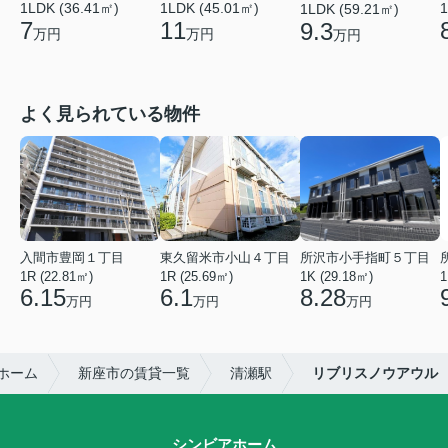
1LDK (45.01㎡)
1
1LDK (36.41㎡)
1LDK (59.21㎡)
11
7
9.3
万円
万円
万円
よく見られている物件
入間市豊岡１丁目
東久留米市小山４丁目
所沢市小手指町５丁目
1R (22.81㎡)
1R (25.69㎡)
1K (29.18㎡)
1
6.15
6.1
8.28
万円
万円
万円
ホーム
新座市の賃貸一覧
清瀬駅
リブリスノウアウル
シンビアホーム