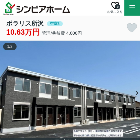
0
お気に入り
ポラリス所沢
空室3
10.63万円
管理/共益費 4,000円
1
/
2