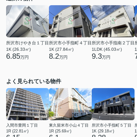
所沢市小手指町４丁目
所沢市けやき台１丁目
所沢市小手指南２丁目
1K (27.84㎡)
1K (26.33㎡)
1LDK (45.03㎡)
1
8.2
6.85
9.3
万円
万円
万円
よく見られている物件
入間市豊岡１丁目
東久留米市小山４丁目
所沢市小手指町５丁目
1R (22.81㎡)
1R (25.69㎡)
1K (29.18㎡)
1