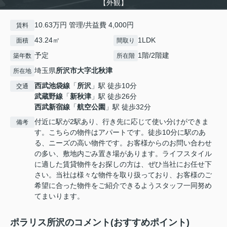
【外観】
10.63万円 管理/共益費 4,000円
賃料
43.24㎡
1LDK
面積
間取り
予定
1階/2階建
築年数
所在階
埼玉県
所沢市
大字北秋津
所在地
西武池袋線
「
所沢
」駅 徒歩10分
交通
武蔵野線
「
新秋津
」駅 徒歩26分
西武新宿線
「
航空公園
」駅 徒歩32分
付近に駅が2駅あり、行き先に応じて使い分けができま
備考
す。こちらの物件はアパートです。徒歩10分に駅のあ
る、ニーズの高い物件です。お客様からのお問い合わせ
の多い、敷地内ごみ置き場があります。ライフスタイル
に適した賃貸物件をお探しの方は、ぜひ当社にお任せ下
さい。当社は様々な物件を取り扱っており、お客様のご
希望に合った物件をご紹介できるようスタッフ一同努め
てまいります。
ポラリス所沢のコメント(おすすめポイント)