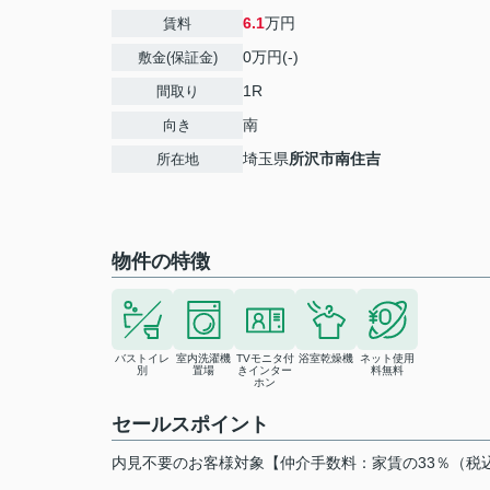
6.1
万円
賃料
0万円(-)
敷金(保証金)
1R
間取り
南
向き
埼玉県
所沢市
南住吉
所在地
物件の特徴
バストイレ
室内洗濯機
TVモニタ付
浴室乾燥機
ネット使用
別
置場
きインター
料無料
ホン
セールスポイント
内見不要のお客様対象【仲介手数料：家賃の33％（税