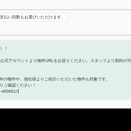
支払い回数もお選びいただけます。
込）！
E公式アカウントより物件URLをお送りください。スタッフより契約の
外の物件や、他社様よりご紹介いただいた物件も対象です。
りご確認ください！
ry-489851/】