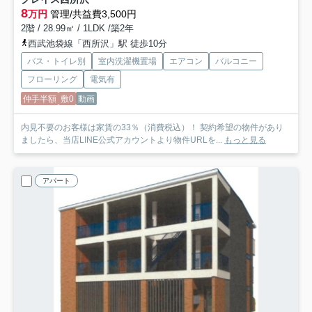
8
万円
管理/共益費3,500円
2階 / 28.99㎡ / 1LDK /築2年
西武池袋線「西所沢」駅 徒歩10分
バス・トイレ別
室内洗濯機置場
エアコン
バルコニー
フローリング
電気有
仲手半額
敷0
動画
内見不要のお客様は家賃の33％（消費税込）！ 契約希望の物件があり
ましたら、当店LINE公式アカウントより物件URLを...
もっと見る
アパート