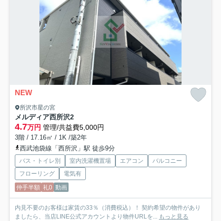
NEW
所沢市星の宮
メルディア西所沢2
4.7
万円
管理/共益費5,000円
3階 / 17.16㎡ / 1K /築2年
西武池袋線「西所沢」駅 徒歩9分
バス・トイレ別
室内洗濯機置場
エアコン
バルコニー
フローリング
電気有
仲手半額
礼0
動画
内見不要のお客様は家賃の33％（消費税込）！ 契約希望の物件があり
ましたら、当店LINE公式アカウントより物件URLを...
もっと見る