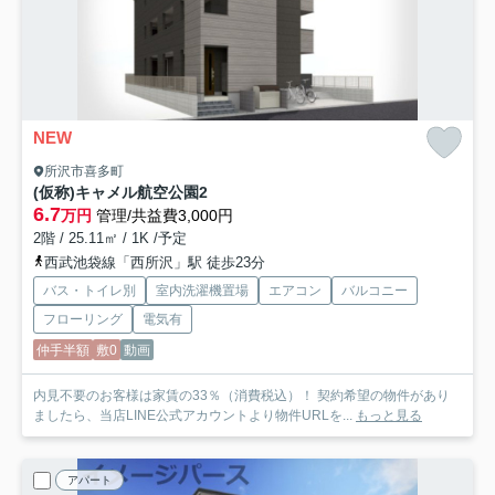
NEW
所沢市喜多町
(仮称)キャメル航空公園2
6.7
万円
管理/共益費3,000円
2階 / 25.11㎡ / 1K /予定
西武池袋線「西所沢」駅 徒歩23分
バス・トイレ別
室内洗濯機置場
エアコン
バルコニー
フローリング
電気有
仲手半額
敷0
動画
内見不要のお客様は家賃の33％（消費税込）！ 契約希望の物件があり
ましたら、当店LINE公式アカウントより物件URLを...
もっと見る
アパート