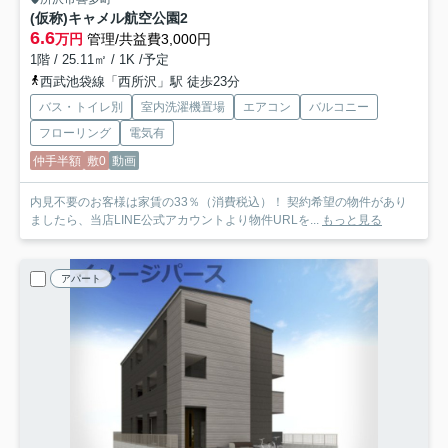
(仮称)キャメル航空公園2
6.6
万円
管理/共益費3,000円
1階 / 25.11㎡ / 1K /予定
西武池袋線「西所沢」駅 徒歩23分
バス・トイレ別
室内洗濯機置場
エアコン
バルコニー
フローリング
電気有
仲手半額
敷0
動画
内見不要のお客様は家賃の33％（消費税込）！ 契約希望の物件があり
ましたら、当店LINE公式アカウントより物件URLを...
もっと見る
アパート