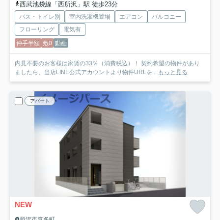
西武池袋線「西所沢」駅 徒歩23分
バス・トイレ別
室内洗濯機置場
エアコン
バルコニー
フローリング
電気有
仲手半額
敷0
動画
内見不要のお客様は家賃の33％（消費税込）！ 契約希望の物件があり
ましたら、当店LINE公式アカウントより物件URLを...
もっと見る
アパート
NEW
所沢市喜多町