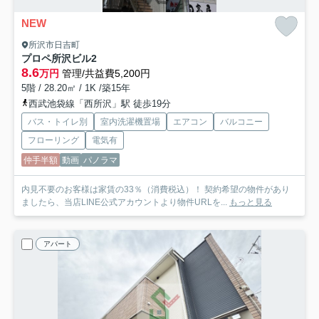
NEW
所沢市日吉町
プロペ所沢ビル2
8.6
万円
管理/共益費5,200円
5階 / 28.20㎡ / 1K /築15年
西武池袋線「西所沢」駅 徒歩19分
バス・トイレ別
室内洗濯機置場
エアコン
バルコニー
フローリング
電気有
仲手半額
動画
パノラマ
内見不要のお客様は家賃の33％（消費税込）！ 契約希望の物件があり
ましたら、当店LINE公式アカウントより物件URLを...
もっと見る
アパート