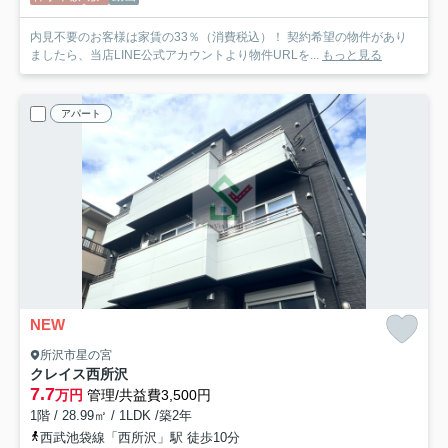
内見不要のお客様は家賃の33％（消費税込）！ 契約希望の物件があり
ましたら、当店LINE公式アカウントより物件URLを...
もっと見る
アパート
NEW
所沢市星の宮
クレイス西所沢
7.7
万円
管理/共益費3,500円
1階 / 28.99㎡ / 1LDK /築2年
西武池袋線「西所沢」駅 徒歩10分