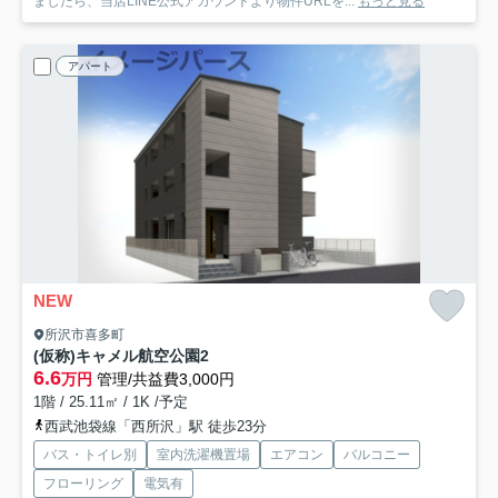
ましたら、当店LINE公式アカウントより物件URLを...
もっと見る
アパート
NEW
所沢市喜多町
(仮称)キャメル航空公園2
6.6
万円
管理/共益費3,000円
1階 / 25.11㎡ / 1K /予定
西武池袋線「西所沢」駅 徒歩23分
バス・トイレ別
室内洗濯機置場
エアコン
バルコニー
フローリング
電気有