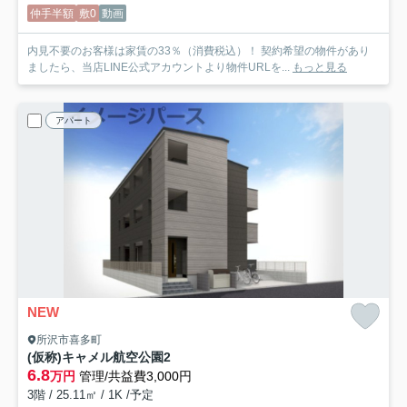
仲手半額
敷0
動画
内見不要のお客様は家賃の33％（消費税込）！ 契約希望の物件があり
ましたら、当店LINE公式アカウントより物件URLを...
もっと見る
アパート
NEW
所沢市喜多町
(仮称)キャメル航空公園2
6.8
万円
管理/共益費3,000円
3階 / 25.11㎡ / 1K /予定