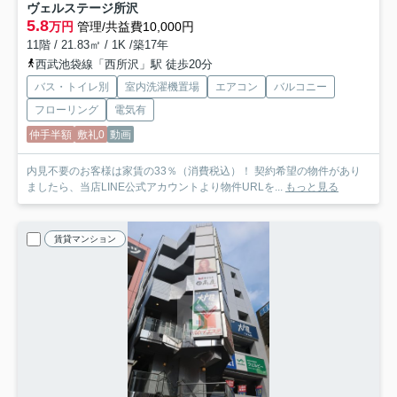
ヴェルステージ所沢
5.8
万円
管理/共益費10,000円
11階 / 21.83㎡ / 1K /築17年
西武池袋線「西所沢」駅 徒歩20分
バス・トイレ別
室内洗濯機置場
エアコン
バルコニー
フローリング
電気有
仲手半額
敷礼0
動画
内見不要のお客様は家賃の33％（消費税込）！ 契約希望の物件があり
ましたら、当店LINE公式アカウントより物件URLを...
もっと見る
賃貸マンション