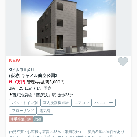
NEW
所沢市喜多町
(仮称)キャメル航空公園2
6.7
万円
管理/共益費3,000円
1階 / 25.11㎡ / 1K /予定
西武池袋線「西所沢」駅 徒歩23分
バス・トイレ別
室内洗濯機置場
エアコン
バルコニー
フローリング
電気有
仲手半額
敷0
動画
内見不要のお客様は家賃の33％（消費税込）！ 契約希望の物件があり