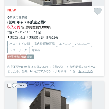
NEW
所沢市喜多町
(仮称)キャメル航空公園2
6.7
万円
管理/共益費3,000円
2階 / 25.11㎡ / 1K /予定
西武池袋線「西所沢」駅 徒歩23分
バス・トイレ別
室内洗濯機置場
エアコン
バルコニー
フローリング
電気有
仲手半額
敷0
動画
内見不要のお客様は家賃の33％（消費税込）！ 契約希望の物件があり
ましたら、当店LINE公式アカウントより物件URLを...
もっと見る
アパート