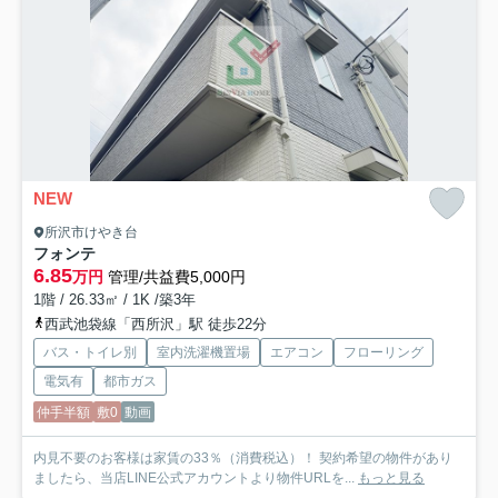
NEW
所沢市けやき台
フォンテ
6.85
万円
管理/共益費5,000円
1階 / 26.33㎡ / 1K /築3年
西武池袋線「西所沢」駅 徒歩22分
バス・トイレ別
室内洗濯機置場
エアコン
フローリング
電気有
都市ガス
仲手半額
敷0
動画
内見不要のお客様は家賃の33％（消費税込）！ 契約希望の物件があり
ましたら、当店LINE公式アカウントより物件URLを...
もっと見る