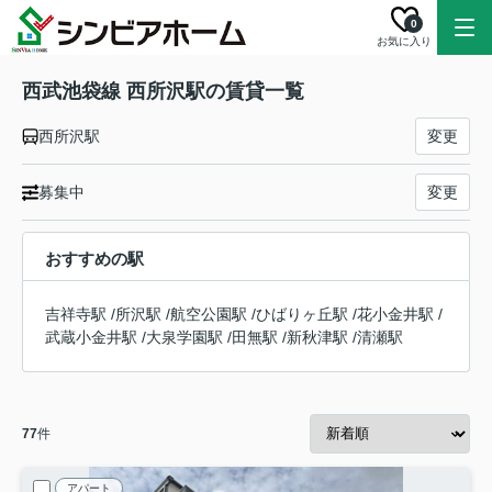
0
お気に入り
西武池袋線 西所沢駅の賃貸一覧
西所沢駅
変更
募集中
変更
おすすめの駅
吉祥寺駅
/
所沢駅
/
航空公園駅
/
ひばりヶ丘駅
/
花小金井駅
/
武蔵小金井駅
/
大泉学園駅
/
田無駅
/
新秋津駅
/
清瀬駅
77
件
アパート