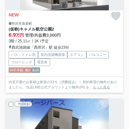
NEW
所沢市喜多町
(仮称)キャメル航空公園2
6.9
万円
管理/共益費3,000円
3階 / 25.11㎡ / 1K /予定
西武池袋線「西所沢」駅 徒歩23分
バス・トイレ別
室内洗濯機置場
エアコン
バルコニー
フローリング
電気有
仲手半額
敷0
動画
内見不要のお客様は家賃の33％（消費税込）！ 契約希望の物件があり
ましたら、当店LINE公式アカウントより物件URLを...
もっと見る
アパート