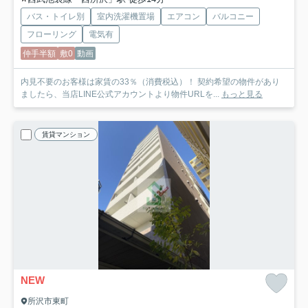
バス・トイレ別
室内洗濯機置場
エアコン
バルコニー
フローリング
電気有
仲手半額
敷0
動画
内見不要のお客様は家賃の33％（消費税込）！ 契約希望の物件があり
ましたら、当店LINE公式アカウントより物件URLを...
もっと見る
賃貸マンション
NEW
所沢市東町