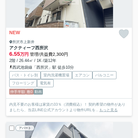
NEW
所沢市上新井
アクティーフ西所沢
6.55
万円
管理/共益費2,300円
2階 / 26.44㎡ / 1K /築12年
西武池袋線「西所沢」駅 徒歩10分
バス・トイレ別
室内洗濯機置場
エアコン
バルコニー
フローリング
電気有
仲手半額
敷0
動画
内見不要のお客様は家賃の33％（消費税込）！ 契約希望の物件があり
ましたら、当店LINE公式アカウントより物件URLを...
もっと見る
アパート