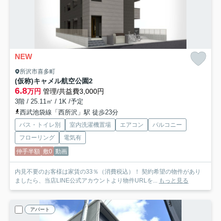
NEW
所沢市喜多町
(仮称)キャメル航空公園2
6.8
万円
管理/共益費3,000円
3階 / 25.11㎡ / 1K /予定
西武池袋線「西所沢」駅 徒歩23分
バス・トイレ別
室内洗濯機置場
エアコン
バルコニー
フローリング
電気有
仲手半額
敷0
動画
内見不要のお客様は家賃の33％（消費税込）！ 契約希望の物件があり
ましたら、当店LINE公式アカウントより物件URLを...
もっと見る
アパート