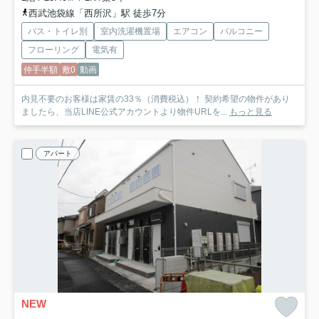
西武池袋線「西所沢」駅 徒歩7分
バス・トイレ別
室内洗濯機置場
エアコン
バルコニー
フローリング
電気有
仲手半額
敷0
動画
内見不要のお客様は家賃の33％（消費税込）！ 契約希望の物件があり
ましたら、当店LINE公式アカウントより物件URLを...
もっと見る
アパート
NEW