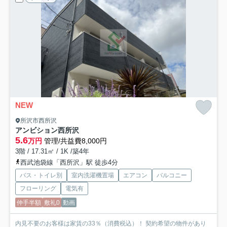
NEW
所沢市西所沢
アンビション西所沢
5.6
万円
管理/共益費8,000円
3階 / 17.31㎡ / 1K /築4年
西武池袋線「西所沢」駅 徒歩4分
バス・トイレ別
室内洗濯機置場
エアコン
バルコニー
フローリング
電気有
仲手半額
敷礼0
動画
内見不要のお客様は家賃の33％（消費税込）！ 契約希望の物件があり