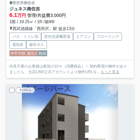
所沢市南住吉
ジュネス南住吉
6.1
万円
管理/共益費3,000円
1階 / 19.25㎡ / 1R /築8年
西武池袋線「西所沢」駅 徒歩13分
バス・トイレ別
室内洗濯機置場
エアコン
フローリング
電気有
都市ガス
仲手半額
敷礼0
動画
内見不要のお客様は家賃の33％（消費税込）！ 契約希望の物件があり
ましたら、当店LINE公式アカウントより物件URLを...
もっと見る
アパート