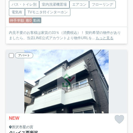
バス・トイレ別
室内洗濯機置場
エアコン
フローリング
電気有
TVモニタ付インターホン
仲手半額
敷0
動画
内見不要のお客様は家賃の33％（消費税込）！ 契約希望の物件があり
ましたら、当店LINE公式アカウントより物件URLを...
もっと見る
アパート
NEW
所沢市星の宮
クレイス西所沢