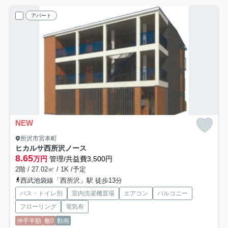
アパート
NEW
所沢市宮本町
ヒカルサ西所沢ノース
8.65
万円
管理/共益費3,500円
2階 / 27.02㎡ / 1K /予定
西武池袋線「西所沢」駅 徒歩13分
バス・トイレ別
室内洗濯機置場
エアコン
バルコニー
フローリング
電気有
仲手半額
敷0
動画