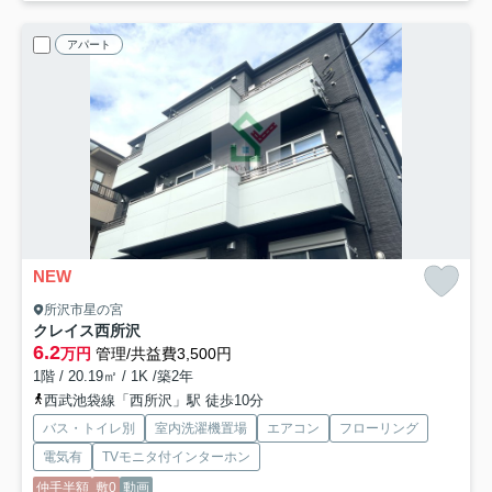
アパート
NEW
所沢市星の宮
クレイス西所沢
6.2
万円
管理/共益費3,500円
1階 / 20.19㎡ / 1K /築2年
西武池袋線「西所沢」駅 徒歩10分
バス・トイレ別
室内洗濯機置場
エアコン
フローリング
電気有
TVモニタ付インターホン
仲手半額
敷0
動画