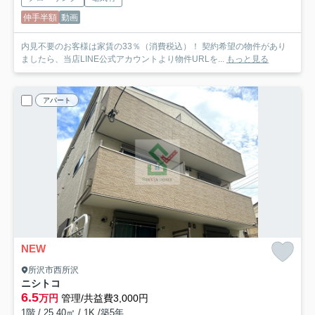
仲手半額
動画
内見不要のお客様は家賃の33％（消費税込）！ 契約希望の物件があり
ましたら、当店LINE公式アカウントより物件URLを...
もっと見る
アパート
NEW
所沢市西所沢
ニシトコ
6.5
万円
管理/共益費3,000円
1階 / 25.40㎡ / 1K /築5年