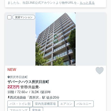
ましたら、当店LINE公式アカウントより物件URLを...
もっと見る
賃貸マンション
NEW
所沢市日吉町
ザパークハウス所沢日吉町
22
万円
管理/共益費-
10階 / 72.60㎡ / 3LDK /築10年
西武池袋線「西所沢」駅 徒歩20分
バス・トイレ別
室内洗濯機置場
エアコン
バルコニー
フローリング
電気有