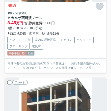
NEW
所沢市宮本町
ヒカルサ西所沢ノース
8.45
万円
管理/共益費3,500円
1階 / 28.87㎡ / 1K /予定
西武池袋線「西所沢」駅 徒歩13分
バス・トイレ別
室内洗濯機置場
エアコン
バルコニー
フローリング
電気有
仲手半額
敷0
動画
内見不要のお客様は家賃の33％（消費税込）！ 契約希望の物件があり
ましたら、当店LINE公式アカウントより物件URLを...
もっと見る
アパート