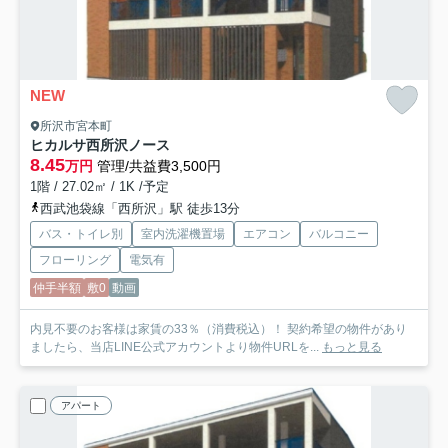
NEW
所沢市宮本町
ヒカルサ西所沢ノース
8.45
万円
管理/共益費3,500円
1階 / 27.02㎡ / 1K /予定
西武池袋線「西所沢」駅 徒歩13分
バス・トイレ別
室内洗濯機置場
エアコン
バルコニー
フローリング
電気有
仲手半額
敷0
動画
内見不要のお客様は家賃の33％（消費税込）！ 契約希望の物件があり
ましたら、当店LINE公式アカウントより物件URLを...
もっと見る
アパート