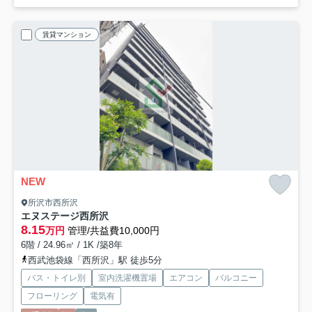
賃貸マンション
NEW
所沢市西所沢
エヌステージ西所沢
8.15
万円
管理/共益費10,000円
6階 / 24.96㎡ / 1K /築8年
西武池袋線「西所沢」駅 徒歩5分
バス・トイレ別
室内洗濯機置場
エアコン
バルコニー
フローリング
電気有