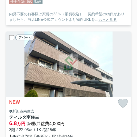
仲手半額
敷0
動画
内見不要のお客様は家賃の33％（消費税込）！ 契約希望の物件があり
ましたら、当店LINE公式アカウントより物件URLを...
もっと見る
アパート
NEW
所沢市南住吉
ティルタ南住吉
6.8
万円
管理/共益費4,000円
3階 / 22.96㎡ / 1K /築15年
西武池袋線「西所沢」駅 徒歩14分