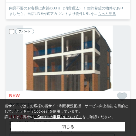
内見不要のお客様は家賃の33％（消費税込）！ 契約希望の物件があり
ましたら、当店LINE公式アカウントより物件URLを...
もっと見る
アパート
NEW
所沢市宮本町
当サイトでは、お客様の当サイト利用状況把握、サービス向上検討を目的と
ヒカルサ西所沢ノース
して、クッキー（Cookie）を使用しています。
9.05
万円
管理/共益費3,500円
詳しくは、当社の
「Cookieの取扱いについて」
をご確認ください。
3階 / 31.21㎡ / 1K /予定
閉じる
西武池袋線「西所沢」駅 徒歩13分