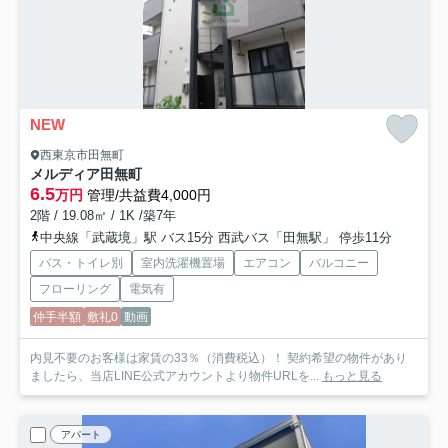
NEW
西東京市田無町
メルディア田無町
6.5
万円
管理/共益費4,000円
2階 / 19.08㎡ / 1K /築7年
中央線「武蔵境」駅 バス15分 西武バス「田無駅」 停歩11分
バス・トイレ別
室内洗濯機置場
エアコン
バルコニー
フローリング
電気有
仲手半額
敷礼0
動画
内見不要のお客様は家賃の33％（消費税込）！ 契約希望の物件があり
ましたら、当店LINE公式アカウントより物件URLを...
もっと見る
アパート