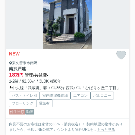
NEW
東久留米市南沢
南沢戸建
18
万円
管理/共益費-
1-2階 / 92.33㎡ / 3LDK /築8年
中央線「武蔵境」駅 バス36分 西武バス「ひばりヶ丘二丁目」 停歩13分
バス・トイレ別
室内洗濯機置場
エアコン
バルコニー
フローリング
電気有
仲手半額
動画
内見不要のお客様は家賃の33％（消費税込）！ 契約希望の物件があり
ましたら、当店LINE公式アカウントより物件URLを...
もっと見る