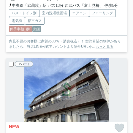
中央線「武蔵境」駅 バス13分 西武バス「富士見橋」 停歩5分
バス・トイレ別
室内洗濯機置場
エアコン
フローリング
電気有
都市ガス
仲手半額
敷0
動画
内見不要のお客様は家賃の33％（消費税込）！ 契約希望の物件があり
ましたら、当店LINE公式アカウントより物件URLを...
もっと見る
アパート
NEW