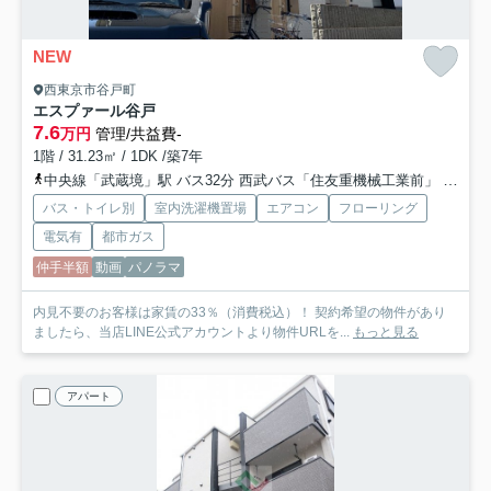
NEW
西東京市谷戸町
エスプァール谷戸
7.6
万円
管理/共益費-
1階 / 31.23㎡ / 1DK /築7年
中央線「武蔵境」駅 バス32分 西武バス「住友重機械工業前」 停歩5分
バス・トイレ別
室内洗濯機置場
エアコン
フローリング
電気有
都市ガス
仲手半額
動画
パノラマ
内見不要のお客様は家賃の33％（消費税込）！ 契約希望の物件があり
ましたら、当店LINE公式アカウントより物件URLを...
もっと見る
アパート