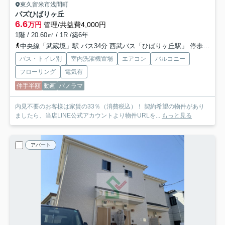
東久留米市浅間町
パズひばりヶ丘
6.6
万円
管理/共益費4,000円
1階 / 20.60㎡ / 1R /築6年
中央線「武蔵境」駅 バス34分 西武バス「ひばりヶ丘駅」 停歩10分
バス・トイレ別
室内洗濯機置場
エアコン
バルコニー
フローリング
電気有
仲手半額
動画
パノラマ
内見不要のお客様は家賃の33％（消費税込）！ 契約希望の物件があり
ましたら、当店LINE公式アカウントより物件URLを...
もっと見る
アパート