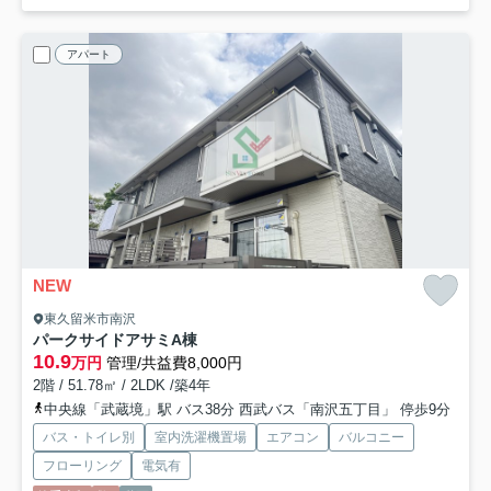
アパート
NEW
東久留米市南沢
パークサイドアサミA棟
10.9
万円
管理/共益費8,000円
2階 / 51.78㎡ / 2LDK /築4年
中央線「武蔵境」駅 バス38分 西武バス「南沢五丁目」 停歩9分
バス・トイレ別
室内洗濯機置場
エアコン
バルコニー
フローリング
電気有