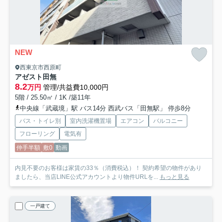
NEW
西東京市西原町
アゼスト田無
8.2
万円
管理/共益費10,000円
5階 / 25.50㎡ / 1K /築11年
中央線「武蔵境」駅 バス14分 西武バス「田無駅」 停歩8分
バス・トイレ別
室内洗濯機置場
エアコン
バルコニー
フローリング
電気有
仲手半額
敷0
動画
内見不要のお客様は家賃の33％（消費税込）！ 契約希望の物件があり
ましたら、当店LINE公式アカウントより物件URLを...
もっと見る
一戸建て