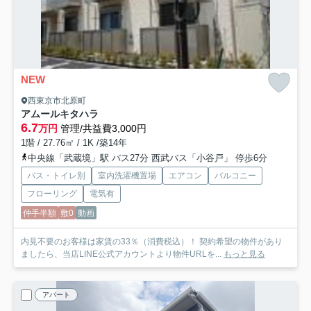
NEW
西東京市北原町
アムールキタハラ
6.7
万円
管理/共益費3,000円
1階 / 27.76㎡ / 1K /築14年
中央線「武蔵境」駅 バス27分 西武バス「小谷戸」 停歩6分
バス・トイレ別
室内洗濯機置場
エアコン
バルコニー
フローリング
電気有
仲手半額
敷0
動画
内見不要のお客様は家賃の33％（消費税込）！ 契約希望の物件があり
ましたら、当店LINE公式アカウントより物件URLを...
もっと見る
アパート