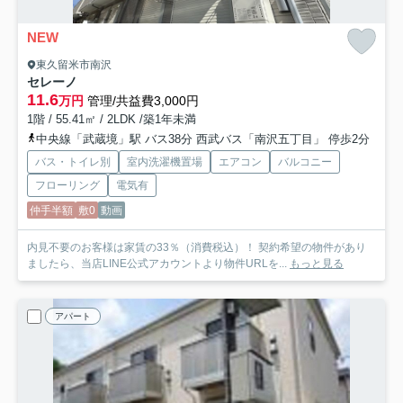
NEW
東久留米市南沢
セレーノ
11.6
万円
管理/共益費3,000円
1階 / 55.41㎡ / 2LDK /築1年未満
中央線「武蔵境」駅 バス38分 西武バス「南沢五丁目」 停歩2分
バス・トイレ別
室内洗濯機置場
エアコン
バルコニー
フローリング
電気有
仲手半額
敷0
動画
内見不要のお客様は家賃の33％（消費税込）！ 契約希望の物件があり
ましたら、当店LINE公式アカウントより物件URLを...
もっと見る
アパート