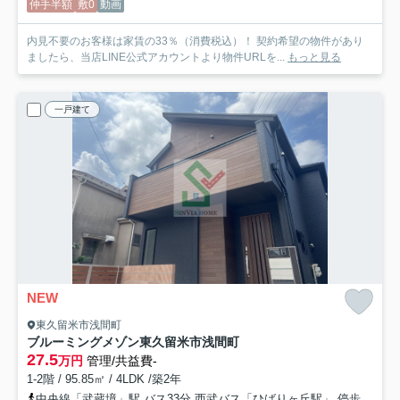
仲手半額
敷0
動画
内見不要のお客様は家賃の33％（消費税込）！ 契約希望の物件があり
ましたら、当店LINE公式アカウントより物件URLを...
もっと見る
一戸建て
NEW
東久留米市浅間町
ブルーミングメゾン東久留米市浅間町
27.5
万円
管理/共益費-
1-2階 / 95.85㎡ / 4LDK /築2年
中央線「武蔵境」駅 バス33分 西武バス「ひばりヶ丘駅」 停歩14分