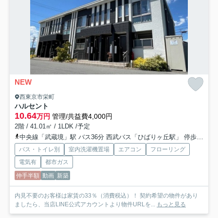
NEW
西東京市栄町
ハルセント
10.64
万円
管理/共益費4,000円
2階 / 41.01㎡ / 1LDK /予定
中央線「武蔵境」駅 バス36分 西武バス「ひばりヶ丘駅」 停歩12分
バス・トイレ別
室内洗濯機置場
エアコン
フローリング
電気有
都市ガス
仲手半額
動画
新築
内見不要のお客様は家賃の33％（消費税込）！ 契約希望の物件があり
ましたら、当店LINE公式アカウントより物件URLを...
もっと見る