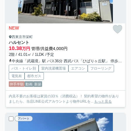
NEW
西東京市栄町
ハルセント
10.38
万円
管理/共益費4,000円
2階 / 41.01㎡ / 1LDK /予定
中央線「武蔵境」駅 バス36分 西武バス「ひばりヶ丘駅」 停歩12分
バス・トイレ別
室内洗濯機置場
エアコン
フローリング
電気有
都市ガス
仲手半額
動画
新築
内見不要のお客様は家賃の33％（消費税込）！ 契約希望の物件があり
ましたら、当店LINE公式アカウントより物件URLを...
もっと見る
アパート