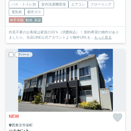
バス・トイレ別
室内洗濯機置場
エアコン
フローリング
電気有
都市ガス
仲手半額
動画
新築
内見不要のお客様は家賃の33％（消費税込）！ 契約希望の物件があり
ましたら、当店LINE公式アカウントより物件URLを...
もっと見る
アパート
NEW
西東京市栄町
ハルセント