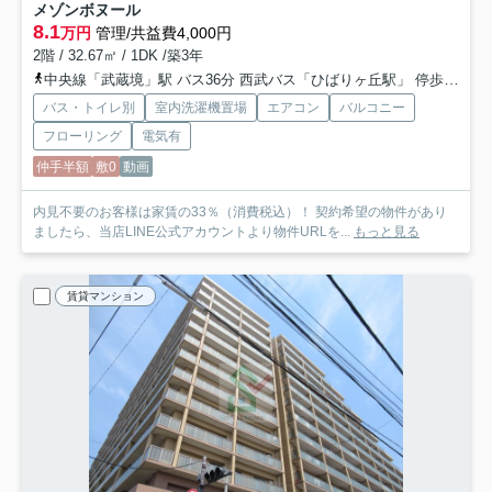
メゾンボヌール
8.1
万円
管理/共益費4,000円
2階 / 32.67㎡ / 1DK /築3年
中央線「武蔵境」駅 バス36分 西武バス「ひばりヶ丘駅」 停歩12分
バス・トイレ別
室内洗濯機置場
エアコン
バルコニー
フローリング
電気有
仲手半額
敷0
動画
内見不要のお客様は家賃の33％（消費税込）！ 契約希望の物件があり
ましたら、当店LINE公式アカウントより物件URLを...
もっと見る
賃貸マンション