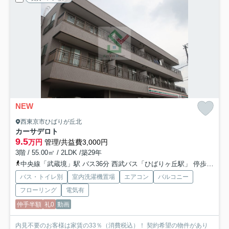
NEW
西東京市ひばりが丘北
カーサデロト
9.5
万円
管理/共益費3,000円
3階 / 55.00㎡ / 2LDK /築29年
中央線「武蔵境」駅 バス36分 西武バス「ひばりヶ丘駅」 停歩10分
バス・トイレ別
室内洗濯機置場
エアコン
バルコニー
フローリング
電気有
仲手半額
礼0
動画
内見不要のお客様は家賃の33％（消費税込）！ 契約希望の物件があり