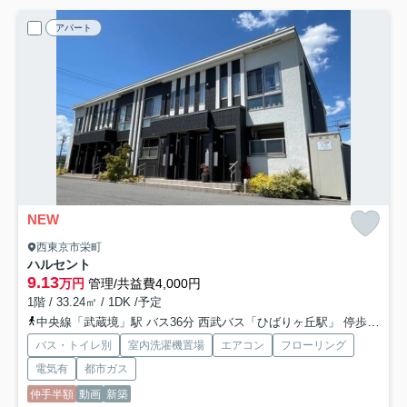
アパート
NEW
西東京市栄町
ハルセント
9.13
万円
管理/共益費4,000円
1階 / 33.24㎡ / 1DK /予定
中央線「武蔵境」駅 バス36分 西武バス「ひばりヶ丘駅」 停歩12分
バス・トイレ別
室内洗濯機置場
エアコン
フローリング
電気有
都市ガス
仲手半額
動画
新築