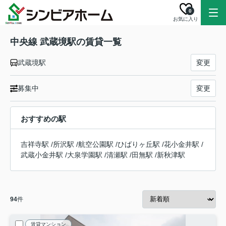
0
お気に入り
中央線 武蔵境駅の賃貸一覧
武蔵境駅
変更
募集中
変更
おすすめの駅
吉祥寺駅
/
所沢駅
/
航空公園駅
/
ひばりヶ丘駅
/
花小金井駅
/
武蔵小金井駅
/
大泉学園駅
/
清瀬駅
/
田無駅
/
新秋津駅
94
件
賃貸マンション