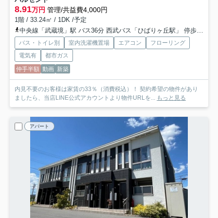
8.91
万円
管理/共益費4,000円
1階 / 33.24㎡ / 1DK /予定
中央線「武蔵境」駅 バス36分 西武バス「ひばりヶ丘駅」 停歩12分
バス・トイレ別
室内洗濯機置場
エアコン
フローリング
電気有
都市ガス
仲手半額
動画
新築
内見不要のお客様は家賃の33％（消費税込）！ 契約希望の物件があり
ましたら、当店LINE公式アカウントより物件URLを...
もっと見る
アパート