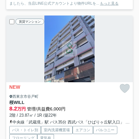
ましたら、当店LINE公式アカウントより物件URLを...
もっと見る
賃貸マンション
NEW
西東京市谷戸町
桜WILL
8.2
万円
管理/共益費6,000円
2階 / 23.87㎡ / 1R /築22年
中央線「武蔵境」駅 バス35分 西武バス「ひばりヶ丘駅入口」 停歩2分
バス・トイレ別
室内洗濯機置場
エアコン
バルコニー
フローリング
電気有