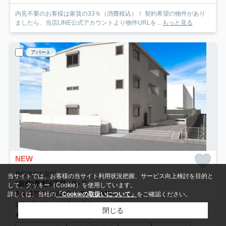
内見不要のお客様は家賃の33％（消費税込）！ 契約希望の物件があり
ましたら、当店LINE公式アカウントより物件URLを...
もっと見る
アパート
NEW
西東京市新町
当サイトでは、お客様の当サイト利用状況把握、サービス向上検討を目的と
(仮称)新町6丁目パレス
して、クッキー（Cookie）を使用しています。
14.4
万円
管理/共益費6,000円
詳しくは、当社の
「Cookieの取扱いについて」
をご確認ください。
2階 / 54.86㎡ / 2LDK /予定
閉じる
中央線「武蔵境」駅 徒歩23分