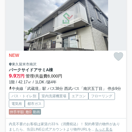
NEW
東久留米市南沢
パークサイドアサミA棟
9.9
万円
管理/共益費8,000円
1階 / 42.17㎡ / 1LDK /築4年
中央線「武蔵境」駅 バス38分 西武バス「南沢五丁目」 停歩9分
バス・トイレ別
室内洗濯機置場
エアコン
フローリング
電気有
都市ガス
仲手半額
敷0
動画
内見不要のお客様は家賃の33％（消費税込）！ 契約希望の物件があり
ましたら、当店LINE公式アカウントより物件URLを...
もっと見る