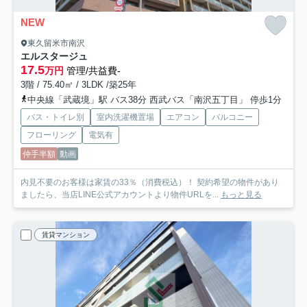
NEW
東久留米市南沢
エルスタージュ
17.5
万円
管理/共益費-
3階 / 75.40㎡ / 3LDK /築25年
中央線「武蔵境」駅 バス38分 西武バス「南沢五丁目」 停歩1分
バス・トイレ別
室内洗濯機置場
エアコン
バルコニー
フローリング
電気有
仲手半額
動画
内見不要のお客様は家賃の33％（消費税込）！ 契約希望の物件があり
ましたら、当店LINE公式アカウントより物件URLを...
もっと見る
賃貸マンション