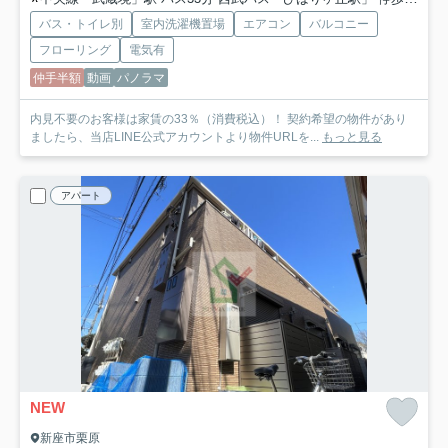
バス・トイレ別
室内洗濯機置場
エアコン
バルコニー
フローリング
電気有
仲手半額
動画
パノラマ
内見不要のお客様は家賃の33％（消費税込）！ 契約希望の物件があり
ましたら、当店LINE公式アカウントより物件URLを...
もっと見る
アパート
NEW
新座市栗原