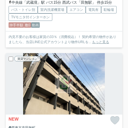
中央線「武蔵境」駅 バス15分 西武バス「田無駅」 停歩15分
バス・トイレ別
室内洗濯機置場
エアコン
電気有
駐輪場
TVモニタ付インターホン
仲手半額
敷0
動画
内見不要のお客様は家賃の33％（消費税込）！ 契約希望の物件があり
ましたら、当店LINE公式アカウントより物件URLを...
もっと見る
賃貸マンション
NEW
西東京市田無町