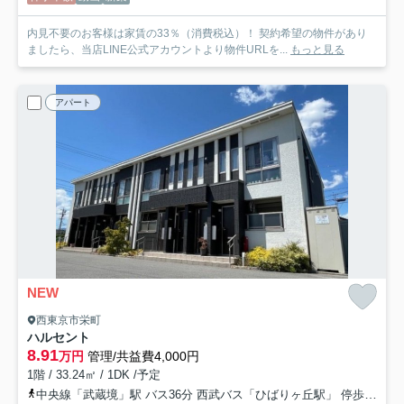
内見不要のお客様は家賃の33％（消費税込）！ 契約希望の物件があり
ましたら、当店LINE公式アカウントより物件URLを...
もっと見る
アパート
NEW
西東京市栄町
ハルセント
8.91
万円
管理/共益費4,000円
1階 / 33.24㎡ / 1DK /予定
中央線「武蔵境」駅 バス36分 西武バス「ひばりヶ丘駅」 停歩12分