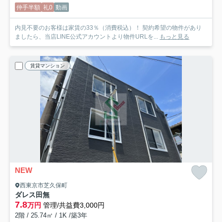
仲手半額
礼0
動画
内見不要のお客様は家賃の33％（消費税込）！ 契約希望の物件があり
ましたら、当店LINE公式アカウントより物件URLを...
もっと見る
賃貸マンション
NEW
西東京市芝久保町
ダレス田無
7.8
万円
管理/共益費3,000円
2階 / 25.74㎡ / 1K /築3年