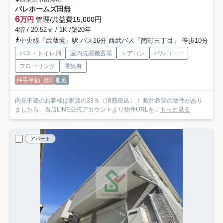
パレホームズ田無
6
万円
管理/共益費15,000円
4階 / 20.52㎡ / 1K /築20年
中央線「武蔵境」駅 バス16分 西武バス「南町三丁目」 停歩10分
バス・トイレ別
室内洗濯機置場
エアコン
バルコニー
フローリング
電気有
仲手半額
敷0
動画
内見不要のお客様は家賃の33％（消費税込）！ 契約希望の物件があり
ましたら、当店LINE公式アカウントより物件URLを...
もっと見る
アパート