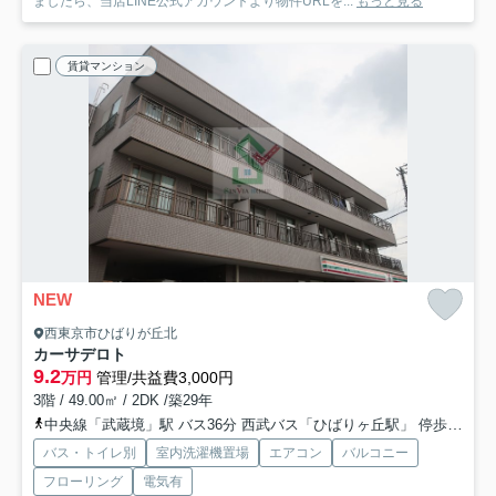
ましたら、当店LINE公式アカウントより物件URLを...
もっと見る
賃貸マンション
NEW
西東京市ひばりが丘北
カーサデロト
9.2
万円
管理/共益費3,000円
3階 / 49.00㎡ / 2DK /築29年
中央線「武蔵境」駅 バス36分 西武バス「ひばりヶ丘駅」 停歩10分
バス・トイレ別
室内洗濯機置場
エアコン
バルコニー
フローリング
電気有