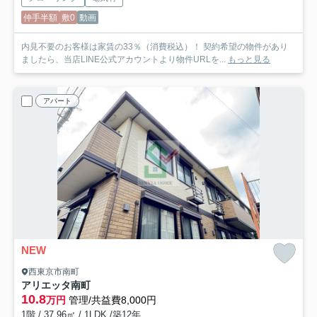
仲手半額
敷0
動画
内見不要のお客様は家賃の33％（消費税込）！ 契約希望の物件があり
ましたら、当店LINE公式アカウントより物件URLを...
もっと見る
アパート
NEW
西東京市南町
アリエッタ南町
10.8
万円
管理/共益費8,000円
1階 / 37.96㎡ / 1LDK /築12年