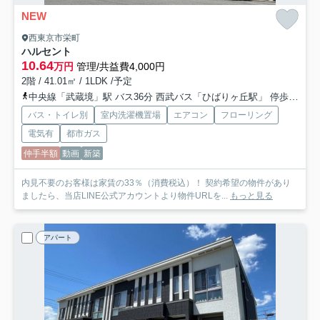
NEW
西東京市栄町
ハルセント
10.64
万円
管理/共益費4,000円
2階 / 41.01㎡ / 1LDK /予定
中央線「武蔵境」駅 バス36分 西武バス「ひばりヶ丘駅」 停歩12分
バス・トイレ別
室内洗濯機置場
エアコン
フローリング
電気有
都市ガス
仲手半額
動画
新築
内見不要のお客様は家賃の33％（消費税込）！ 契約希望の物件があり
ましたら、当店LINE公式アカウントより物件URLを...
もっと見る
アパート