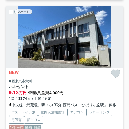
アパート
NEW
西東京市栄町
ハルセント
9.13
万円
管理/共益費4,000円
1階 / 33.24㎡ / 1DK /予定
中央線「武蔵境」駅 バス36分 西武バス「ひばりヶ丘駅」 停歩12分
バス・トイレ別
室内洗濯機置場
エアコン
フローリング
電気有
都市ガス
仲手半額
動画
新築