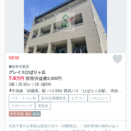
NEW
新座市栗原
グレイスひばりヶ丘
7.6
万円
管理/共益費3,000円
1階 / 25.93㎡ / 1K /築5年
中央線「武蔵境」駅 バス33分 西武バス「ひばりヶ丘駅」 停歩15分
バス・トイレ別
室内洗濯機置場
エアコン
バルコニー
フローリング
電気有
仲手半額
敷0
動画
内見不要のお客様は家賃の33％（消費税込）！ 契約希望の物件があり