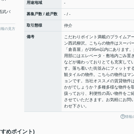
用途地域
-
 西武バ
募集戸数 / 総戸数
- / -
取引態様
仲介
情報の見方
備考
こだわりポイント満載のプライムア
ン西武柳沢。こちらの物件はスーパ
「倉喜屋」が295m以内にあります。
用部にはエレベータ・敷地内ごみ置
などが備わっておりとても充実して
す。落ち着いた街並みにフィットす
観タイルの物件。こちらの物件はマ
ョンです。当社オススメの賃貸物件
かがでしょうか？多種多様な物件を
扱っており、利便性の高い物件をご
させていただきます。お気軽にお問
わせ下さい。
情報
すめポイント)