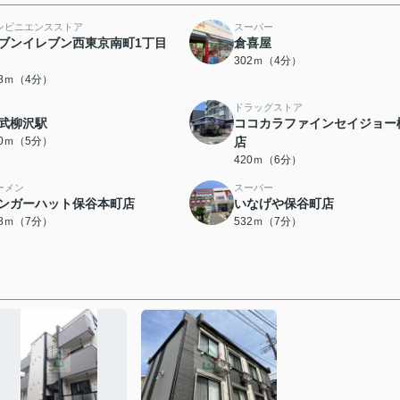
ンビニエンスストア
スーパー
ブンイレブン西東京南町1丁目
倉喜屋
302ｍ（4分）
48ｍ（4分）
ドラッグストア
武柳沢駅
ココカラファインセイジョー
00ｍ（5分）
店
420ｍ（6分）
ーメン
スーパー
ンガーハット保谷本町店
いなげや保谷町店
08ｍ（7分）
532ｍ（7分）