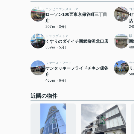
コンビニエンスストア
コ
ローソン100西東京保谷町三丁目
セ
店
店
207ｍ（3分）
2
ドラッグストア
駅
くすりのダイイチ西武柳沢北口店
西
359ｍ（5分）
4
ファーストフード
ラ
ケンタッキーフライドチキン保谷
リ
店
5
465ｍ（6分）
近隣の物件