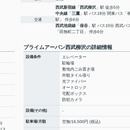
西武新宿線
「
西武柳沢
」駅 徒歩5分
中央線
「
三鷹
」駅 バス18分 関東バス「
駅」 停歩6分
交通
西武池袋線
「
保谷
」駅 バス10分 西武バ
「田無町二丁目」 停歩6分
プライムアーバン西武柳沢の詳細情報
設備条件
エレベーター
駐輪場
敷地内ごみ置き場
外観タイル張り
光ファイバー
オートロック
宅配ボックス
防犯カメラ
設備(その他)
-
駐車場/月額
空無/16,500円 (税込)
分
バス