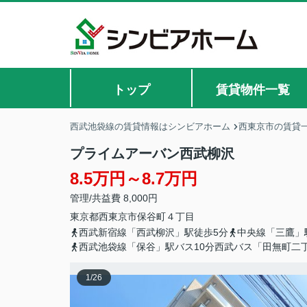
トップ
賃貸物件一覧
西武池袋線の賃貸情報はシンビアホーム
西東京市の賃貸
プライムアーバン西武柳沢
8.5万円～8.7万円
管理/共益費 8,000円
東京都
西東京市
保谷町
４丁目
西武新宿線「西武柳沢」駅徒歩5分
中央線「三鷹」
西武池袋線「保谷」駅バス10分西武バス「田無町二
1
/
26