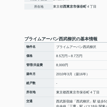
東京都
西東京市
保谷町
４丁目
所在地
プライムアーバン西武柳沢の基本情報
物件名
プライムアーバン西武柳沢
価格
8.5万円～8.7万円
管理/共益費
8,000円
築年月
2010年3月（築16年）
総戸数
-
所在地
東京都
西東京市
保谷町
４丁目
交通
西武新宿線
「
西武柳沢
」駅 徒歩5
中央線
「
三鷹
」駅 バス18分 関東