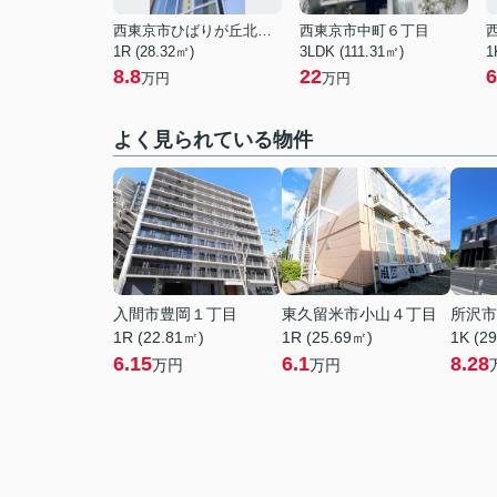
西東京市ひばりが丘北３丁目
西東京市中町６丁目
1R (28.32㎡)
3LDK (111.31㎡)
1
8.8
22
6
万円
万円
よく見られている物件
入間市豊岡１丁目
東久留米市小山４丁目
所沢市
1R (22.81㎡)
1R (25.69㎡)
1K (2
6.15
6.1
8.28
万円
万円