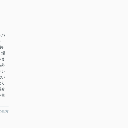
ーバ
ー
共
き場
いま
る外
ンシ
はい
取り
紹介
い合
の見方