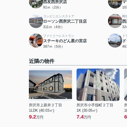
西友西所沢店
マ
91ｍ（2分）
1
コンビニエンスストア
郵
ローソン西所沢二丁目店
西
311ｍ（4分）
3
ファミリーレストラン
ド
ステーキのどん星の宮店
ド
387ｍ（5分）
4
近隣の物件
所沢市上新井２丁目
所沢市小手指町２丁目
1LDK (40.03㎡)
1K (30.05㎡)
1
9.2
7.4
6
万円
万円