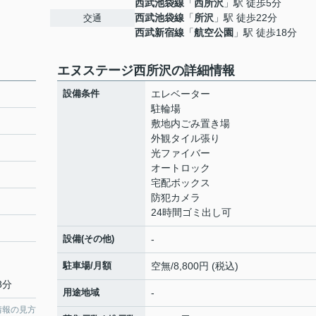
西武池袋線
「
西所沢
」駅 徒歩5分
西武池袋線
「
所沢
」駅 徒歩22分
交通
西武新宿線
「
航空公園
」駅 徒歩18分
エヌステージ西所沢の詳細情報
設備条件
エレベーター
駐輪場
敷地内ごみ置き場
外観タイル張り
光ファイバー
オートロック
宅配ボックス
防犯カメラ
24時間ゴミ出し可
設備(その他)
-
駐車場/月額
空無/8,800円 (税込)
8分
用途地域
-
情報の見方