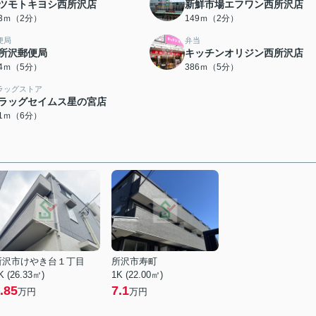
ツモトキヨシ西所沢店
新鮮市場エフワン西所沢店
03ｍ（2分）
149ｍ（2分）
便局
弁当
所沢郵便局
キッチンオリジン西所沢店
24ｍ（5分）
386ｍ（5分）
ラッグストア
ラッグセイムス星の宮店
61ｍ（6分）
所沢市けやき台１丁目
所沢市寿町
K (26.33㎡)
1K (22.00㎡)
.85
7.1
万円
万円