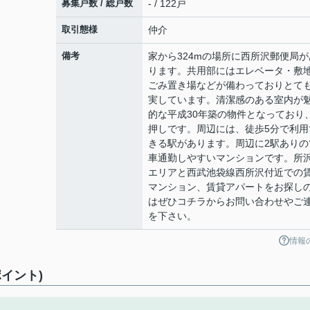
募集戸数 / 総戸数
- / 122戸
取引態様
仲介
備考
家から324mの場所に西所沢郵便局が
ります。共用部にはエレベータ・敷
ごみ置き場などが備わっておりとて
実しています。清潔感のある室内が
的な平成30年築の物件となっており
押しです。周辺には、徒歩5分で利用
きる駅があります。周辺に2駅ありの
車通勤しやすいマンションです。所
エリアと西武池袋線西所沢付近での
マンション、賃貸アパートをお探し
はぜひコチラからお問い合わせやご
を下さい。
情報
イント)