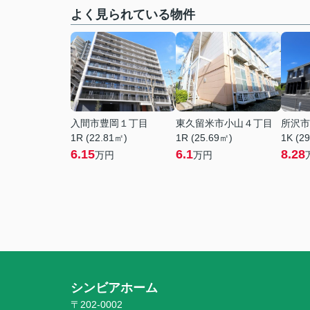
よく見られている物件
入間市豊岡１丁目
東久留米市小山４丁目
所沢市
1R (22.81㎡)
1R (25.69㎡)
1K (2
6.15
6.1
8.28
万円
万円
シンビアホーム
〒202-0002