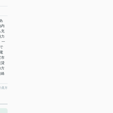
あ
地内
も充
魅力
、一
で
電
沢市
賃貸
の方
連絡
の見方