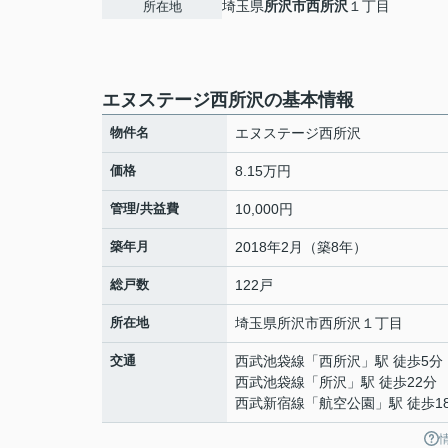
埼玉県
所沢市
西所沢
１丁目
所在地
エヌステージ西所沢の基本情報
物件名
エヌステージ西所沢
価格
8.15万円
管理/共益費
10,000円
築年月
2018年2月（築8年）
総戸数
122戸
所在地
埼玉県
所沢市
西所沢
１丁目
交通
西武池袋線
「
西所沢
」駅 徒歩5分
西武池袋線
「
所沢
」駅 徒歩22分
西武新宿線
「
航空公園
」駅 徒歩1