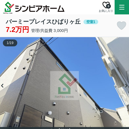
0
お気に入り
バーミープレイスひばりヶ丘
空室1
7.2万円
管理/共益費 3,000円
1
/
19