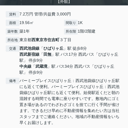
【外観】
7.2万円 管理/共益費 3,000円
賃料
19.56㎡
1K
面積
間取り
築1年
1階/2階建
築年数
所在階
東京都
西東京市
住吉町
３丁目
所在地
西武池袋線
「
ひばりヶ丘
」駅 徒歩8分
交通
西武新宿線
「
田無
」駅 バス17分 西武バス「ひばりヶ丘
駅」 停歩9分
中央線
「
武蔵境
」駅 バス34分 西武バス「ひばりヶ丘
駅」 停歩9分
バーミープレイスひばりヶ丘：西武池袋線ひばりヶ丘駅
備考
にも近くて便利。バーミープレイスひばりヶ丘：西武池
袋線ひばりヶ丘駅にも近くて便利。始発駅近くだと朝の
混雑する時間でも電車に座りやすいです。敷地内にゴミ
置き場があるのでわざわざゴミを捨てに行く手間が省け
ます。できるだけ早めに不動産情報を集めたい方は当社
スタッフまでご連絡ください。地域の不動産情報をいち
早くお届けします。