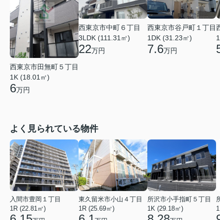
西東京市中町６丁目
西東京市谷戸町１丁目
3LDK (111.31㎡)
1DK (31.23㎡)
1
22
7.6
万円
万円
西東京市田無町５丁目
1K (18.01㎡)
6
万円
よく見られている物件
入間市豊岡１丁目
東久留米市小山４丁目
所沢市小手指町５丁目
1R (22.81㎡)
1R (25.69㎡)
1K (29.18㎡)
1
6.15
6.1
8.28