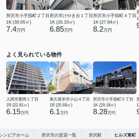
所沢市小手指町４丁目
所沢市小手指町２丁目
所沢市けやき台１丁目
1
1K (27.84㎡)
1K (30.05㎡)
1K (26.33㎡)
8.2
7.4
6.85
万円
万円
万円
よく見られている物件
入間市豊岡１丁目
東久留米市小山４丁目
所沢市小手指町５丁目
1R (22.81㎡)
1R (25.69㎡)
1K (29.18㎡)
1
6.15
6.1
8.28
万円
万円
万円
シンビアホーム
所沢市の賃貸一覧
所沢駅
ヒルズ東町