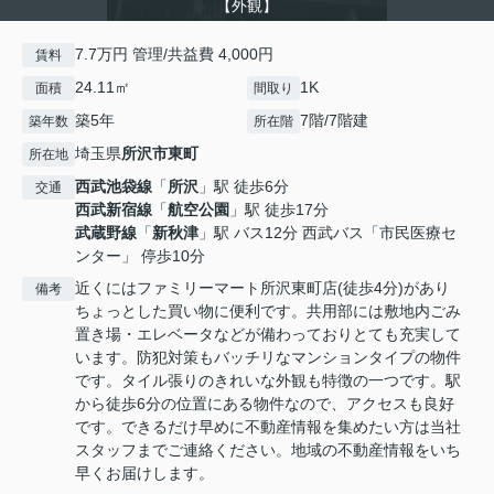
【外観】
7.7万円 管理/共益費 4,000円
賃料
24.11㎡
1K
面積
間取り
築5年
7階/7階建
築年数
所在階
埼玉県
所沢市
東町
所在地
西武池袋線
「
所沢
」駅 徒歩6分
交通
西武新宿線
「
航空公園
」駅 徒歩17分
武蔵野線
「
新秋津
」駅 バス12分 西武バス「市民医療セ
ンター」 停歩10分
近くにはファミリーマート所沢東町店(徒歩4分)があり
備考
ちょっとした買い物に便利です。共用部には敷地内ごみ
置き場・エレベータなどが備わっておりとても充実して
います。防犯対策もバッチリなマンションタイプの物件
です。タイル張りのきれいな外観も特徴の一つです。駅
から徒歩6分の位置にある物件なので、アクセスも良好
です。できるだけ早めに不動産情報を集めたい方は当社
スタッフまでご連絡ください。地域の不動産情報をいち
早くお届けします。