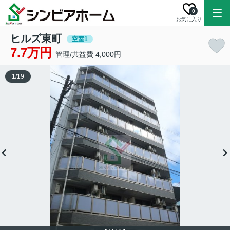
0
お気に入り
ヒルズ東町
空室1
7.7万円
管理/共益費 4,000円
1
/
19