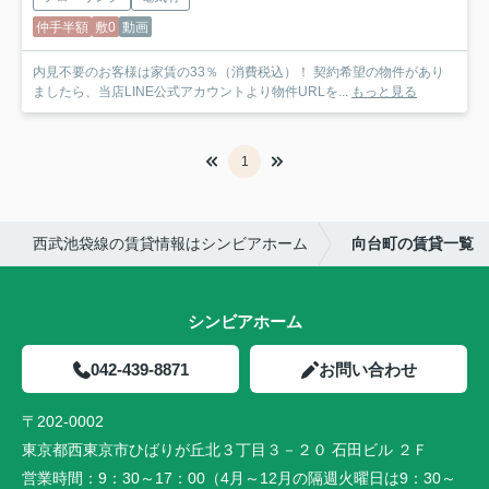
仲手半額
敷0
動画
内見不要のお客様は家賃の33％（消費税込）！ 契約希望の物件があり
ましたら、当店LINE公式アカウントより物件URLを...
もっと見る
1
西武池袋線の賃貸情報はシンビアホーム
向台町の賃貸一覧
シンビアホーム
042-439-8871
お問い合わせ
〒202-0002
東京都西東京市ひばりが丘北３丁目３－２０ 石田ビル ２Ｆ
営業時間：
9：30～17：00（4月～12月の隔週火曜日は9：30～