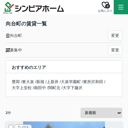
0
お気に入り
向台町の賃貸一覧
向台町
変更
募集中
変更
おすすめのエリア
豊岡
/
東大泉
/
新堀
/
上新井
/
大泉学園町
/
東所沢和田
/
大字上安松
/
南田中
/
関町北
/
大字下藤沢
2
件
アパート