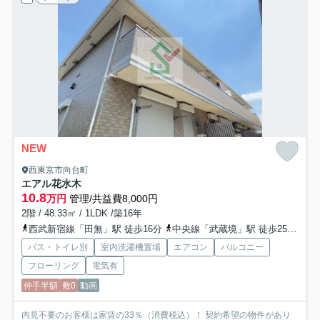
NEW
西東京市向台町
エアル花水木
10.8
万円
管理/共益費8,000円
2階 / 48.33㎡ / 1LDK /築16年
西武新宿線「田無」駅 徒歩16分
中央線「武蔵境」駅 徒歩25分
総
バス・トイレ別
室内洗濯機置場
エアコン
バルコニー
フローリング
電気有
仲手半額
敷0
動画
内見不要のお客様は家賃の33％（消費税込）！ 契約希望の物件があり