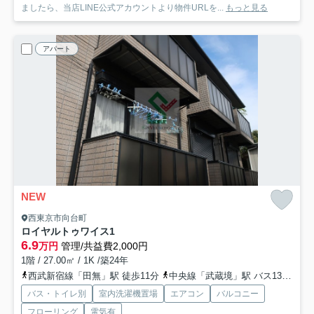
ましたら、当店LINE公式アカウントより物件URLを...
もっと見る
アパート
NEW
西東京市向台町
ロイヤルトゥワイス1
6.9
万円
管理/共益費2,000円
1階 / 27.00㎡ / 1K /築24年
西武新宿線「田無」駅 徒歩11分
中央線「武蔵境」駅 バス13分 西武バス「向台町一丁目」 停歩5分
バス・トイレ別
室内洗濯機置場
エアコン
バルコニー
フローリング
電気有