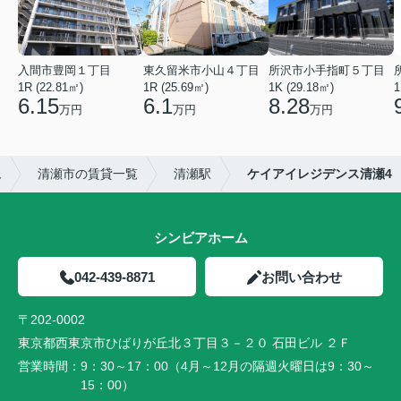
入間市豊岡１丁目
東久留米市小山４丁目
所沢市小手指町５丁目
1R (22.81㎡)
1R (25.69㎡)
1K (29.18㎡)
1
6.15
6.1
8.28
万円
万円
万円
ム
清瀬市の賃貸一覧
清瀬駅
ケイアイレジデンス清瀬4
シンビアホーム
042-439-8871
お問い合わせ
〒202-0002
東京都西東京市ひばりが丘北３丁目３－２０ 石田ビル ２Ｆ
営業時間：
9：30～17：00（4月～12月の隔週火曜日は9：30～
15：00）