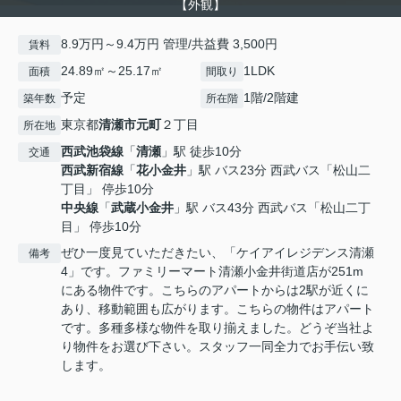
【外観】
8.9万円～9.4万円 管理/共益費 3,500円
賃料
24.89㎡～25.17㎡
1LDK
面積
間取り
予定
1階/2階建
築年数
所在階
東京都
清瀬市
元町
２丁目
所在地
西武池袋線
「
清瀬
」駅 徒歩10分
交通
西武新宿線
「
花小金井
」駅 バス23分 西武バス「松山二
丁目」 停歩10分
中央線
「
武蔵小金井
」駅 バス43分 西武バス「松山二丁
目」 停歩10分
ぜひ一度見ていただきたい、「ケイアイレジデンス清瀬
備考
4」です。ファミリーマート清瀬小金井街道店が251m
にある物件です。こちらのアパートからは2駅が近くに
あり、移動範囲も広がります。こちらの物件はアパート
です。多種多様な物件を取り揃えました。どうぞ当社よ
り物件をお選び下さい。スタッフ一同全力でお手伝い致
します。