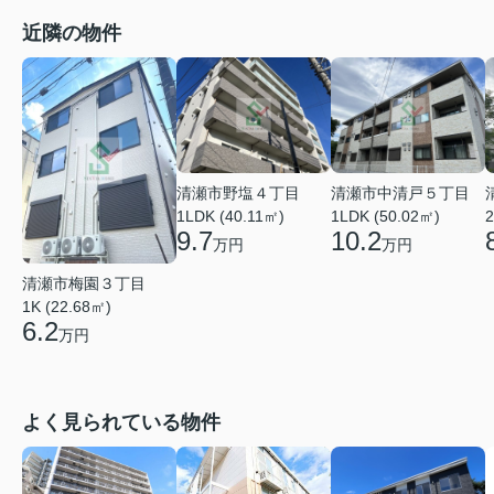
近隣の物件
清瀬市中清戸５丁目
清瀬市野塩４丁目
1LDK (50.02㎡)
2
1LDK (40.11㎡)
10.2
9.7
万円
万円
清瀬市梅園３丁目
1K (22.68㎡)
6.2
万円
よく見られている物件