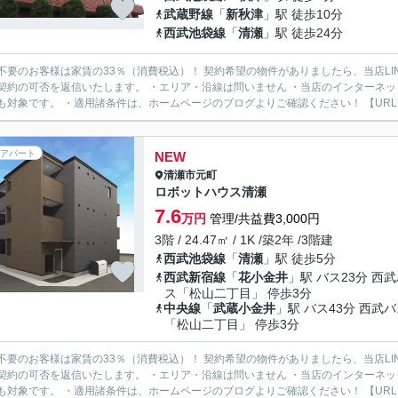
武蔵野線
「
新秋津
」駅 徒歩10分
西武池袋線
「
清瀬
」駅 徒歩24分
様は家賃の33％（消費税込）！ 契約希望の物件がありましたら、当店LINE公式アカウントより物件URLをお送りください。スタッフ
契約の可否を返信いたします。 ・エリア・沿線は問いません ・当店のインターネ
も対象です。 ・適用諸条件は、ホームページのブログよりご確認ください！ 【URL：https
アパート
NEW
清瀬市
元町
ロボットハウス清瀬
7.6
万円
管理/共益費3,000円
3階 / 24.47㎡ / 1K /築2年 /3階建
西武池袋線
「
清瀬
」駅 徒歩5分
西武新宿線
「
花小金井
」駅 バス23分 西
ス「松山二丁目」 停歩3分
中央線
「
武蔵小金井
」駅 バス43分 西武
「松山二丁目」 停歩3分
様は家賃の33％（消費税込）！ 契約希望の物件がありましたら、当店LINE公式アカウントより物件URLをお送りください。スタッフ
契約の可否を返信いたします。 ・エリア・沿線は問いません ・当店のインターネ
も対象です。 ・適用諸条件は、ホームページのブログよりご確認ください！ 【URL：https