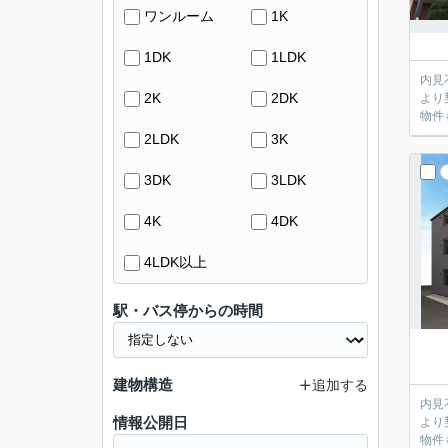
ワンルーム
1K
1DK
1LDK
内見不要のお客
2K
2DK
より
物件
2LDK
3K
3DK
3LDK
4K
4DK
4LDK以上
駅・バス停からの時間
建物構造
追加する
内見不要のお客
情報公開日
より
物件