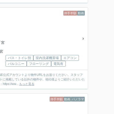
仲手半額
動画
「宮
「宮
バス・トイレ別
室内洗濯機置場
エアコン
バルコニー
フローリング
電気有
ットに掲載している以外の物件や、他社様よりご紹介いただいた
://ww...
もっと見る
仲手半額
動画
パノラマ