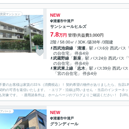
賃貸マンション
NEW
清瀬市
中清戸
サンシェールヒルズ
7.8
万円
管理/共益費3,000円
2階 / 58.00㎡ / 3DK /築38年 /3階建
西武池袋線
「
清瀬
」駅 バス6分 西武バス
の台住宅」 停歩4分
武蔵野線
「
新座
」駅 バス24分 西武バス
の台住宅」 停歩4分
東武東上線
「
志木
」駅 バス39分 西武バス
「宮の台住宅」 停歩4分
様は家賃の33％（消費税込）！ 契約希望の物件がありましたら、当店LINE公式アカウントより物件URLをお送りください。スタッフ
契約の可否を返信いたします。 ・エリア・沿線は問いません ・当店のインターネ
も対象です。 ・適用諸条件は、ホームページのブログよりご確認ください！ 【URL：https
アパート
NEW
清瀬市
中清戸
グランディール