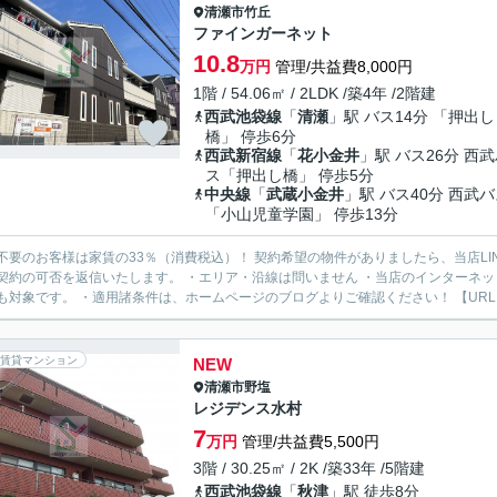
清瀬市
竹丘
ファインガーネット
10.8
万円
管理/共益費8,000円
1階 / 54.06㎡ / 2LDK /築4年 /2階建
西武池袋線
「
清瀬
」駅 バス14分 「押出し
橋」 停歩6分
西武新宿線
「
花小金井
」駅 バス26分 西
ス「押出し橋」 停歩5分
中央線
「
武蔵小金井
」駅 バス40分 西武
「小山児童学園」 停歩13分
様は家賃の33％（消費税込）！ 契約希望の物件がありましたら、当店LINE公式アカウントより物件URLをお送りください。スタッフ
契約の可否を返信いたします。 ・エリア・沿線は問いません ・当店のインターネ
も対象です。 ・適用諸条件は、ホームページのブログよりご確認ください！ 【URL：https
賃貸マンション
NEW
清瀬市
野塩
レジデンス水村
7
万円
管理/共益費5,500円
3階 / 30.25㎡ / 2K /築33年 /5階建
西武池袋線
「
秋津
」駅 徒歩8分