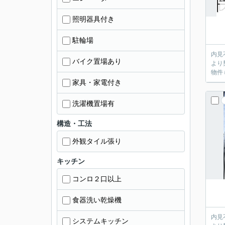
照明器具付き
駐輪場
内見不要のお客
バイク置場あり
より
物件
家具・家電付き
洗濯機置場有
構造・工法
外観タイル張り
キッチン
コンロ２口以上
食器洗い乾燥機
内見不要のお客
システムキッチン