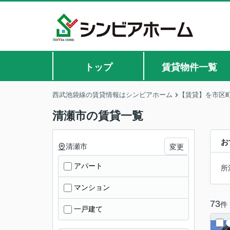
トップ
賃貸物件一覧
西武池袋線の賃貸情報はシンビアホーム
【賃貸】を市区
清瀬市の賃貸一覧
お
清瀬市
変更
アパート
所
マンション
73
件
一戸建て