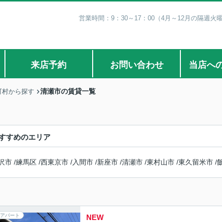
営業時間：9：30～17：00（4月～12月の隔週火
来店予約
お問い合わせ
当店へ
清瀬市の賃貸一覧
町村から探す
すすめのエリア
沢市
/
練馬区
/
西東京市
/
入間市
/
新座市
/
清瀬市
/
東村山市
/
東久留米市
/
アパート
NEW