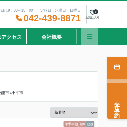
曜日は9：30～15：00） 定休日：水曜日・日曜日
0
042-439-8871
お気に入り
のアクセス
会社概要
飯能市
/
小平市
来店予約
仲手半額
敷0
動画