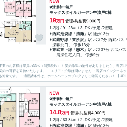
一戸建て
NEW
清瀬市
中清戸
モックスタイルガーデン中清戸C棟
19
万円
管理/共益費5,000円
1-2階 / 91.28㎡ / 3LDK /予定 /2階建
西武池袋線
「
清瀬
」駅 徒歩13分
武蔵野線
「
東所沢
」駅 バス7分 西武バス
瀬駅北口」 停歩13分
東武東上線
「
志木
」駅 バス37分 西武バス
「清瀬住宅入口」 停歩9分
様は家賃の33％（消費税込）！ 契約希望の物件がありましたら、当店LINE公式アカウントより物件URLをお送りください。スタッフ
契約の可否を返信いたします。 ・エリア・沿線は問いません ・当店のインターネ
も対象です。 ・適用諸条件は、ホームページのブログよりご確認ください！ 【URL：https
テラス
NEW
清瀬市
中清戸
モックスタイルガーデン中清戸A棟
14.8
万円
管理/共益費4,000円
1-2階 / 63.34㎡ / 2LDK /予定 /2階建
西武池袋線
「
清瀬
」駅 徒歩13分