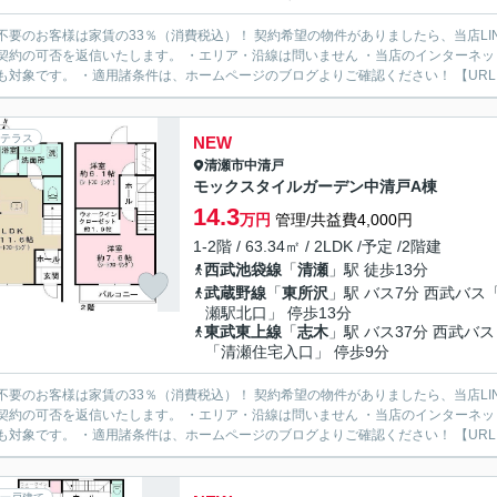
様は家賃の33％（消費税込）！ 契約希望の物件がありましたら、当店LINE公式アカウントより物件URLをお送りください。スタッフ
契約の可否を返信いたします。 ・エリア・沿線は問いません ・当店のインターネ
も対象です。 ・適用諸条件は、ホームページのブログよりご確認ください！ 【URL：https
テラス
NEW
清瀬市
中清戸
モックスタイルガーデン中清戸A棟
14.3
万円
管理/共益費4,000円
1-2階 / 63.34㎡ / 2LDK /予定 /2階建
西武池袋線
「
清瀬
」駅 徒歩13分
武蔵野線
「
東所沢
」駅 バス7分 西武バス
瀬駅北口」 停歩13分
東武東上線
「
志木
」駅 バス37分 西武バス
「清瀬住宅入口」 停歩9分
様は家賃の33％（消費税込）！ 契約希望の物件がありましたら、当店LINE公式アカウントより物件URLをお送りください。スタッフ
契約の可否を返信いたします。 ・エリア・沿線は問いません ・当店のインターネ
も対象です。 ・適用諸条件は、ホームページのブログよりご確認ください！ 【URL：https