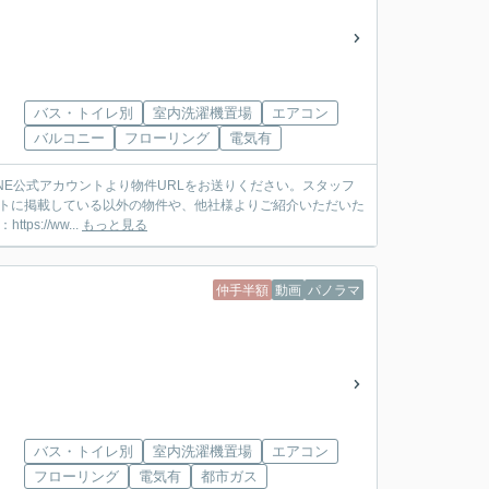
バス・トイレ別
室内洗濯機置場
エアコン
バルコニー
フローリング
電気有
ットに掲載している以外の物件や、他社様よりご紹介いただいた
://ww...
もっと見る
仲手半額
動画
パノラマ
バス・トイレ別
室内洗濯機置場
エアコン
フローリング
電気有
都市ガス