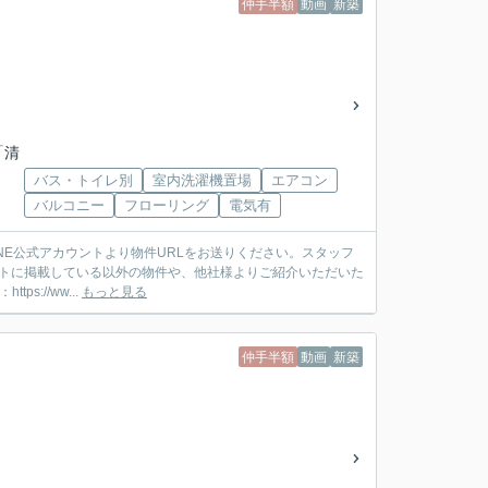
仲手半額
動画
新築
「清
バス・トイレ別
室内洗濯機置場
エアコン
バルコニー
フローリング
電気有
ットに掲載している以外の物件や、他社様よりご紹介いただいた
://ww...
もっと見る
仲手半額
動画
新築