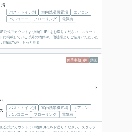
「清
バス・トイレ別
室内洗濯機置場
エアコン
バルコニー
フローリング
電気有
ットに掲載している以外の物件や、他社様よりご紹介いただいた
://ww...
もっと見る
仲手半額
敷0
動画
武バ
バス・トイレ別
室内洗濯機置場
エアコン
バス
バルコニー
フローリング
電気有