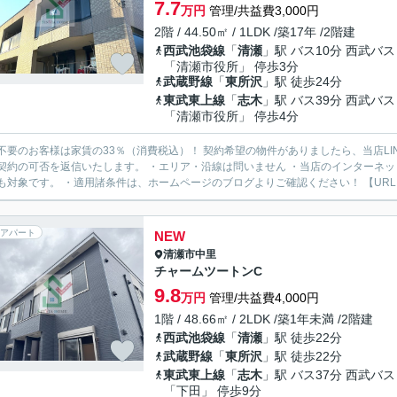
7.7
万円
管理/共益費3,000円
2階 / 44.50㎡ / 1LDK /築17年 /2階建
西武池袋線
「
清瀬
」駅 バス10分 西武バス
「清瀬市役所」 停歩3分
武蔵野線
「
東所沢
」駅 徒歩24分
東武東上線
「
志木
」駅 バス39分 西武バス
「清瀬市役所」 停歩4分
様は家賃の33％（消費税込）！ 契約希望の物件がありましたら、当店LINE公式アカウントより物件URLをお送りください。スタッフ
契約の可否を返信いたします。 ・エリア・沿線は問いません ・当店のインターネ
も対象です。 ・適用諸条件は、ホームページのブログよりご確認ください！ 【URL：https
アパート
NEW
清瀬市
中里
チャームツートンC
9.8
万円
管理/共益費4,000円
1階 / 48.66㎡ / 2LDK /築1年未満 /2階建
西武池袋線
「
清瀬
」駅 徒歩22分
武蔵野線
「
東所沢
」駅 徒歩22分
東武東上線
「
志木
」駅 バス37分 西武バス
「下田」 停歩9分