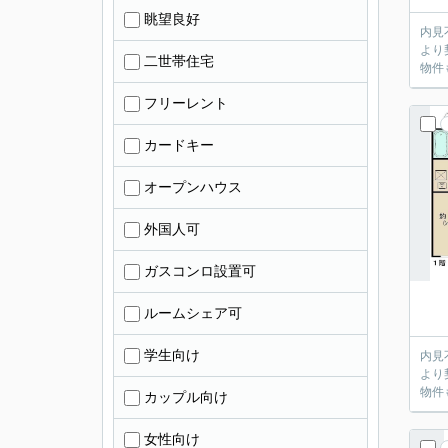
眺望良好
内見不要のお客
より
二世帯住宅
物件
フリーレント
カードキー
オープンハウス
外国人可
ガスコンロ設置可
ルームシェア可
学生向け
内見不要のお客
より
物件
カップル向け
女性向け