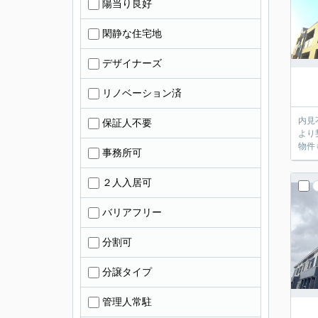
陽当り良好
閑静な住宅地
デザイナーズ
リノベーション済
内見不要のお客
保証人不要
より
物件
事務所可
２人入居可
バリアフリー
分割可
分譲タイプ
管理人常駐