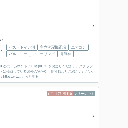
武バ
バス・トイレ別
室内洗濯機置場
エアコン
バス
バルコニー
フローリング
電気有
ットに掲載している以外の物件や、他社様よりご紹介いただいた
://ww...
もっと見る
仲手半額
敷礼0
フリーレント