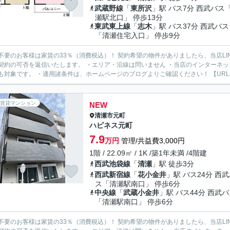
武蔵野線
「
東所沢
」駅 バス7分 西武バス
瀬駅北口」 停歩13分
東武東上線
「
志木
」駅 バス37分 西武バス
「清瀬住宅入口」 停歩9分
様は家賃の33％（消費税込）！ 契約希望の物件がありましたら、当店LINE公式アカウントより物件URLをお送りください。スタッフ
契約の可否を返信いたします。 ・エリア・沿線は問いません ・当店のインターネ
も対象です。 ・適用諸条件は、ホームページのブログよりご確認ください！ 【URL：https
賃貸マンション
NEW
清瀬市
元町
ハピネス元町
7.9
万円
管理/共益費3,000円
1階 / 22.09㎡ / 1K /築1年未満 /4階建
西武池袋線
「
清瀬
」駅 徒歩3分
西武新宿線
「
花小金井
」駅 バス24分 西
ス「清瀬駅南口」 停歩6分
中央線
「
武蔵小金井
」駅 バス44分 西武
「清瀬駅南口」 停歩6分
様は家賃の33％（消費税込）！ 契約希望の物件がありましたら、当店LINE公式アカウントより物件URLをお送りください。スタッフ