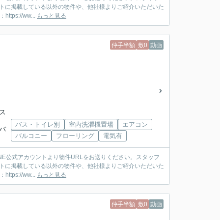
ットに掲載している以外の物件や、他社様よりご紹介いただいた
://ww...
もっと見る
仲手半額
敷0
動画
バス
バス・トイレ別
室内洗濯機置場
エアコン
武バ
バルコニー
フローリング
電気有
ットに掲載している以外の物件や、他社様よりご紹介いただいた
://ww...
もっと見る
仲手半額
敷0
動画