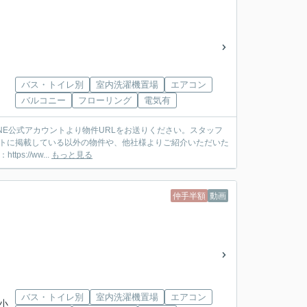
バス・トイレ別
室内洗濯機置場
エアコン
バルコニー
フローリング
電気有
ットに掲載している以外の物件や、他社様よりご紹介いただいた
://ww...
もっと見る
仲手半額
動画
バス・トイレ別
室内洗濯機置場
エアコン
「小