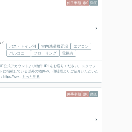
仲手半額
敷0
動画
武バ
バス・トイレ別
室内洗濯機置場
エアコン
バルコニー
フローリング
電気有
ットに掲載している以外の物件や、他社様よりご紹介いただいた
://ww...
もっと見る
仲手半額
敷0
動画