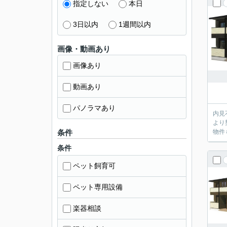
指定しない
本日
3日以内
1週間以内
画像・動画あり
画像あり
動画あり
パノラマあり
内見不要のお客
より
条件
物件
条件
ペット飼育可
ペット専用設備
楽器相談