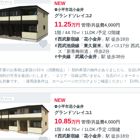
アパート
NEW
小平市
花小金井
グランドソレイユ2
11.25
万円
管理/共益費4,000円
1階 / 44.70㎡ / 1LDK /予定 /2階建
西武新宿線
「
花小金井
」駅 徒歩18分
西武池袋線
「
東久留米
」駅 バス17分 西
ス「新青梅街道」 停歩2分
中央線
「
武蔵小金井
」駅 徒歩38分
様は家賃の33％（消費税込）！ 契約希望の物件がありましたら、当店LINE公式アカウントより物件URLをお送りください。スタッフ
契約の可否を返信いたします。 ・エリア・沿線は問いません ・当店のインターネ
も対象です。 ・適用諸条件は、ホームページのブログよりご確認ください！ 【URL：https
アパート
NEW
小平市
花小金井
グランドソレイユ1
10.85
万円
管理/共益費4,000円
1階 / 44.70㎡ / 1LDK /予定 /2階建
西武新宿線
「
花小金井
」駅 徒歩18分