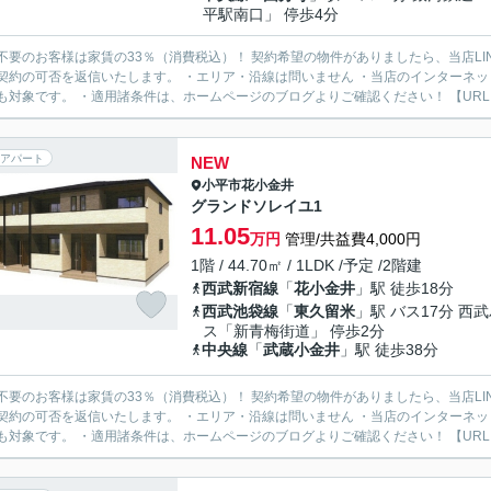
平駅南口」 停歩4分
様は家賃の33％（消費税込）！ 契約希望の物件がありましたら、当店LINE公式アカウントより物件URLをお送りください。スタッフ
契約の可否を返信いたします。 ・エリア・沿線は問いません ・当店のインターネ
も対象です。 ・適用諸条件は、ホームページのブログよりご確認ください！ 【URL：https
アパート
NEW
小平市
花小金井
グランドソレイユ1
11.05
万円
管理/共益費4,000円
1階 / 44.70㎡ / 1LDK /予定 /2階建
西武新宿線
「
花小金井
」駅 徒歩18分
西武池袋線
「
東久留米
」駅 バス17分 西
ス「新青梅街道」 停歩2分
中央線
「
武蔵小金井
」駅 徒歩38分
様は家賃の33％（消費税込）！ 契約希望の物件がありましたら、当店LINE公式アカウントより物件URLをお送りください。スタッフ
契約の可否を返信いたします。 ・エリア・沿線は問いません ・当店のインターネ
も対象です。 ・適用諸条件は、ホームページのブログよりご確認ください！ 【URL：https