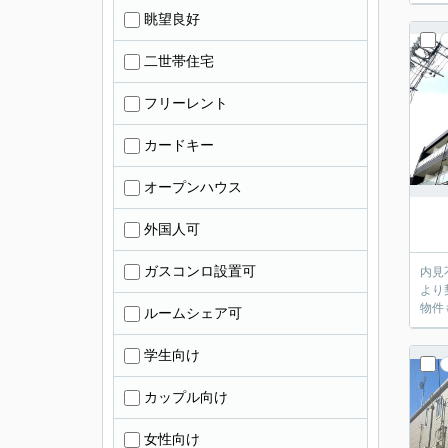
眺望良好
二世帯住宅
フリーレント
カードキー
オープンハウス
外国人可
ガスコンロ設置可
内見不要のお客
より
物件
ルームシェア可
学生向け
カップル向け
女性向け