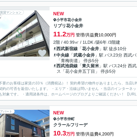
賃貸マンション
NEW
小平市
花小金井
リブリ花小金井
11.2
万円
管理/共益費10,000円
2階 / 40.99㎡ / 1LDK /築6年 /3階建
西武新宿線
「
花小金井
」駅 徒歩10分
中央線
「
武蔵小金井
」駅 バス23分 西武
「青梅街道」 停歩5分
西武池袋線
「
東久留米
」駅 バス24分 西
ス「花小金井五丁目」 停歩5分
様は家賃の33％（消費税込）！ 契約希望の物件がありましたら、当店LINE公式アカウントより物件URLをお送りください。スタッフ
契約の可否を返信いたします。 ・エリア・沿線は問いません ・当店のインターネ
も対象です。 ・適用諸条件は、ホームページのブログよりご確認ください！ 【URL：https
アパート
NEW
小平市
仲町
クラールフリーデ
10.3
万円
管理/共益費4,200円