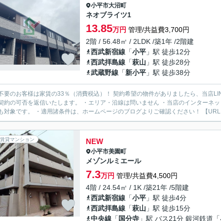
小平市
大沼町
ネオブライツ1
13.85
万円
管理/共益費3,700円
2階 / 56.48㎡ / 2LDK /築1年 /2階建
西武新宿線
「
小平
」駅 徒歩12分
西武拝島線
「
萩山
」駅 徒歩28分
武蔵野線
「
新小平
」駅 徒歩38分
様は家賃の33％（消費税込）！ 契約希望の物件がありましたら、当店LINE公式アカウントより物件URLをお送りください。スタッフ
契約の可否を返信いたします。 ・エリア・沿線は問いません ・当店のインターネ
も対象です。 ・適用諸条件は、ホームページのブログよりご確認ください！ 【URL：https
賃貸マンション
NEW
小平市
美園町
メゾンルミエール
7.3
万円
管理/共益費4,500円
4階 / 24.54㎡ / 1K /築21年 /5階建
西武新宿線
「
小平
」駅 徒歩4分
西武拝島線
「
萩山
」駅 徒歩15分
中央線
「
国分寺
」駅 バス21分 銀河鉄道