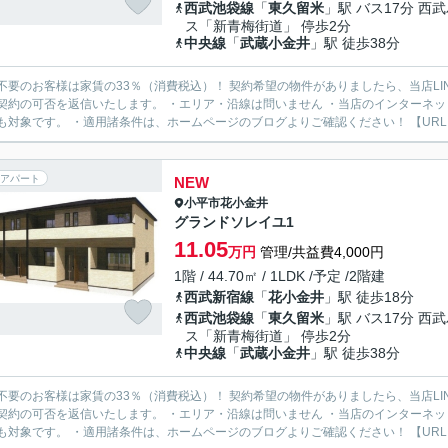
西武池袋線
「
東久留米
」駅 バス17分 西
ス「新青梅街道」 停歩2分
中央線
「
武蔵小金井
」駅 徒歩38分
様は家賃の33％（消費税込）！ 契約希望の物件がありましたら、当店LINE公式アカウントより物件URLをお送りください。スタッフ
契約の可否を返信いたします。 ・エリア・沿線は問いません ・当店のインターネ
も対象です。 ・適用諸条件は、ホームページのブログよりご確認ください！ 【URL：https
アパート
NEW
小平市
花小金井
グランドソレイユ1
11.05
万円
管理/共益費4,000円
1階 / 44.70㎡ / 1LDK /予定 /2階建
西武新宿線
「
花小金井
」駅 徒歩18分
西武池袋線
「
東久留米
」駅 バス17分 西
ス「新青梅街道」 停歩2分
中央線
「
武蔵小金井
」駅 徒歩38分
様は家賃の33％（消費税込）！ 契約希望の物件がありましたら、当店LINE公式アカウントより物件URLをお送りください。スタッフ
契約の可否を返信いたします。 ・エリア・沿線は問いません ・当店のインターネ
も対象です。 ・適用諸条件は、ホームページのブログよりご確認ください！ 【URL：https