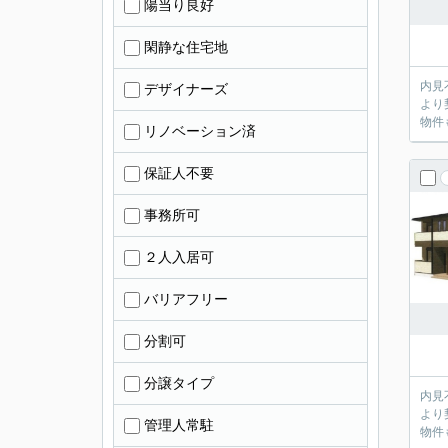
陽当り良好
閑静な住宅地
内見不要のお客
デザイナーズ
より
物件
リノベーション済
保証人不要
事務所可
２人入居可
バリアフリー
分割可
分譲タイプ
内見不要のお客
より
管理人常駐
物件