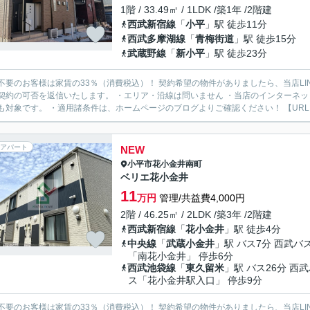
1階 / 33.49㎡ / 1LDK /築1年 /2階建
西武新宿線
「
小平
」駅 徒歩11分
西武多摩湖線
「
青梅街道
」駅 徒歩15分
武蔵野線
「
新小平
」駅 徒歩23分
様は家賃の33％（消費税込）！ 契約希望の物件がありましたら、当店LINE公式アカウントより物件URLをお送りください。スタッフ
契約の可否を返信いたします。 ・エリア・沿線は問いません ・当店のインターネ
も対象です。 ・適用諸条件は、ホームページのブログよりご確認ください！ 【URL：https
アパート
NEW
小平市
花小金井南町
ベリエ花小金井
11
万円
管理/共益費4,000円
2階 / 46.25㎡ / 2LDK /築3年 /2階建
西武新宿線
「
花小金井
」駅 徒歩4分
中央線
「
武蔵小金井
」駅 バス7分 西武バ
「南花小金井」 停歩6分
西武池袋線
「
東久留米
」駅 バス26分 西
ス「花小金井駅入口」 停歩9分
様は家賃の33％（消費税込）！ 契約希望の物件がありましたら、当店LINE公式アカウントより物件URLをお送りください。スタッフ