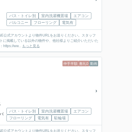
バス・トイレ別
室内洗濯機置場
エアコン
バルコニー
フローリング
電気有
ットに掲載している以外の物件や、他社様よりご紹介いただいた
://ww...
もっと見る
仲手半額
敷礼0
動画
ス
バス・トイレ別
室内洗濯機置場
エアコン
武バ
フローリング
電気有
駐輪場