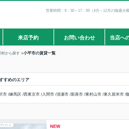
営業時間：9：30～17：00（4月～12月の隔週火
来店予約
お問い合わせ
当店へ
小平市の賃貸一覧
町村から探す
すすめのエリア
沢市
/
練馬区
/
西東京市
/
入間市
/
清瀬市
/
新座市
/
東村山市
/
東久留米市
/
アパート
NEW