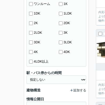
ワンルーム
1K
内見不要のお客
1DK
1LDK
より
物件
2K
2DK
2LDK
3K
3DK
3LDK
4K
4DK
4LDK以上
駅・バス停からの時間
内見不要のお客
より
建物構造
追加する
物件
情報公開日