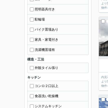
より
物件
照明器具付き
駐輪場
バイク置場あり
家具・家電付き
洗濯機置場有
構造・工法
外観タイル張り
キッチン
内見不要のお客
より
コンロ２口以上
物件
食器洗い乾燥機
システムキッチン