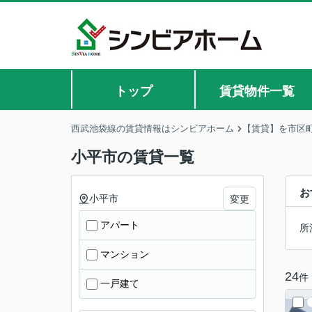
トップ
賃貸物件一覧
西武池袋線の賃貸情報はシンビアホーム
【賃貸】を市区
小平市の賃貸一覧
お
小平市
変更
アパート
所
マンション
24
件
一戸建て