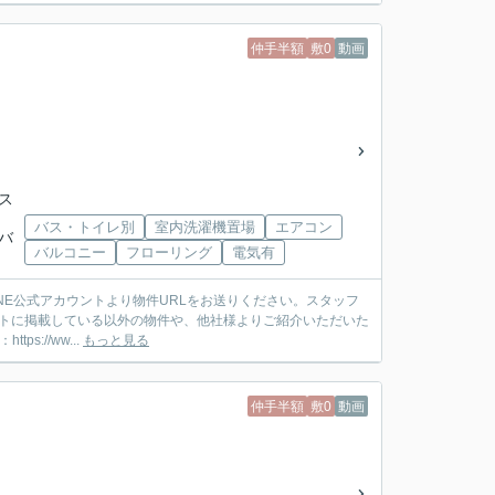
仲手半額
敷0
動画
バス
バス・トイレ別
室内洗濯機置場
エアコン
武バ
バルコニー
フローリング
電気有
ットに掲載している以外の物件や、他社様よりご紹介いただいた
://ww...
もっと見る
仲手半額
敷0
動画