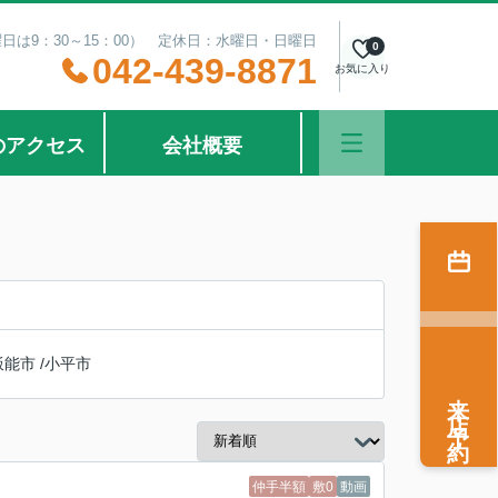
曜日は9：30～15：00） 定休日：水曜日・日曜日
0
042-439-8871
お気に入り
のアクセス
会社概要
飯能市
/
小平市
来店予約
仲手半額
敷0
動画