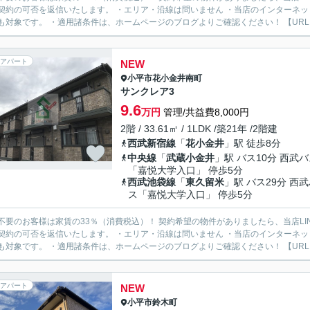
契約の可否を返信いたします。 ・エリア・沿線は問いません ・当店のインターネ
も対象です。 ・適用諸条件は、ホームページのブログよりご確認ください！ 【URL：https
アパート
NEW
小平市
花小金井南町
サンクレア3
9.6
万円
管理/共益費8,000円
2階 / 33.61㎡ / 1LDK /築21年 /2階建
西武新宿線
「
花小金井
」駅 徒歩8分
中央線
「
武蔵小金井
」駅 バス10分 西武
「嘉悦大学入口」 停歩5分
西武池袋線
「
東久留米
」駅 バス29分 西
ス「嘉悦大学入口」 停歩5分
様は家賃の33％（消費税込）！ 契約希望の物件がありましたら、当店LINE公式アカウントより物件URLをお送りください。スタッフ
契約の可否を返信いたします。 ・エリア・沿線は問いません ・当店のインターネ
も対象です。 ・適用諸条件は、ホームページのブログよりご確認ください！ 【URL：https
アパート
NEW
小平市
鈴木町