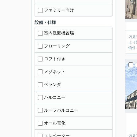
ファミリー向け
設備・仕様
室内洗濯機置場
内見不要のお客
より
フローリング
物件
ロフト付き
メゾネット
ベランダ
バルコニー
ルーフバルコニー
オール電化
エレベーター
内見不要のお客