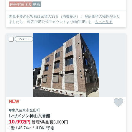
仲手半額
礼0
動画
内見不要のお客様は家賃の33％（消費税込）！ 契約希望の物件があり
ましたら、当店LINE公式アカウントより物件URLを...
もっと見る
アパート
NEW
東久留米市金山町
レヴメゾン神山六番館
10.99
万円
管理/共益費5,000円
1階 / 46.74㎡ / 1LDK /予定