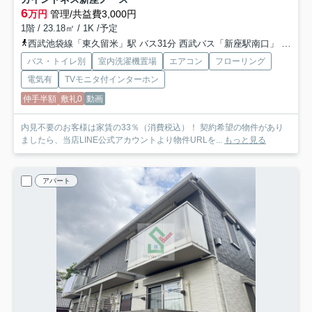
6
万円
管理/共益費3,000円
1階 / 23.18㎡ / 1K /予定
西武池袋線「東久留米」駅 バス31分 西武バス「新座駅南口」 停歩8分
バス・トイレ別
室内洗濯機置場
エアコン
フローリング
電気有
TVモニタ付インターホン
仲手半額
敷礼0
動画
内見不要のお客様は家賃の33％（消費税込）！ 契約希望の物件があり
ましたら、当店LINE公式アカウントより物件URLを...
もっと見る
アパート