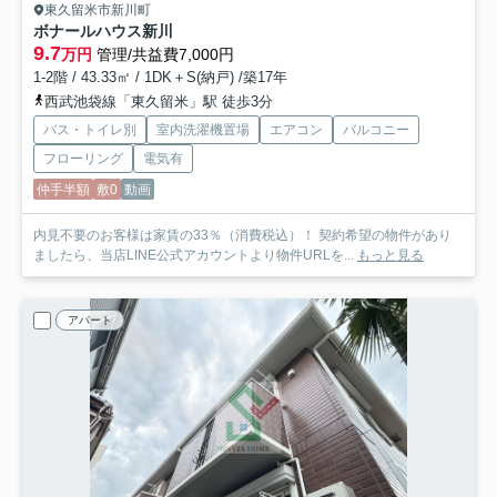
東久留米市新川町
ボナールハウス新川
9.7
万円
管理/共益費7,000円
1-2階 / 43.33㎡ / 1DK＋S(納戸) /築17年
西武池袋線「東久留米」駅 徒歩3分
バス・トイレ別
室内洗濯機置場
エアコン
バルコニー
フローリング
電気有
仲手半額
敷0
動画
内見不要のお客様は家賃の33％（消費税込）！ 契約希望の物件があり
ましたら、当店LINE公式アカウントより物件URLを...
もっと見る
アパート