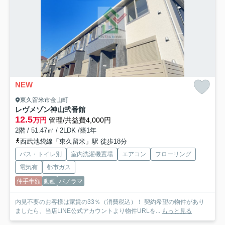
NEW
東久留米市金山町
レヴメゾン神山弐番館
12.5
万円
管理/共益費4,000円
2階 / 51.47㎡ / 2LDK /築1年
西武池袋線「東久留米」駅 徒歩18分
バス・トイレ別
室内洗濯機置場
エアコン
フローリング
電気有
都市ガス
仲手半額
動画
パノラマ
内見不要のお客様は家賃の33％（消費税込）！ 契約希望の物件があり
ましたら、当店LINE公式アカウントより物件URLを...
もっと見る