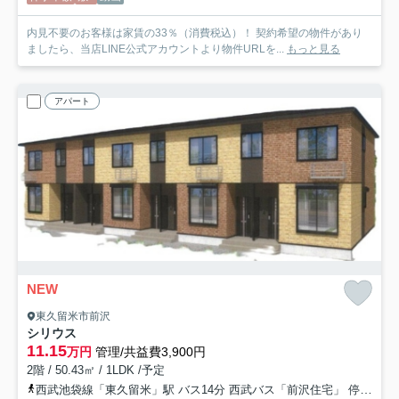
内見不要のお客様は家賃の33％（消費税込）！ 契約希望の物件があり
ましたら、当店LINE公式アカウントより物件URLを...
もっと見る
アパート
NEW
東久留米市前沢
シリウス
11.15
万円
管理/共益費3,900円
2階 / 50.43㎡ / 1LDK /予定
西武池袋線「東久留米」駅 バス14分 西武バス「前沢住宅」 停歩7分