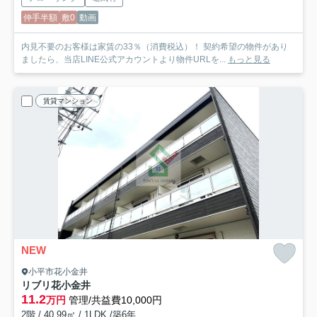
仲手半額
敷0
動画
内見不要のお客様は家賃の33％（消費税込）！ 契約希望の物件があり
ましたら、当店LINE公式アカウントより物件URLを...
もっと見る
賃貸マンション
NEW
小平市花小金井
リブリ花小金井
11.2
万円
管理/共益費10,000円
2階 / 40.99㎡ / 1LDK /築6年