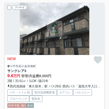
アパート
NEW
小平市花小金井南町
サンクレア3
9.6
万円
管理/共益費8,000円
2階 / 33.61㎡ / 1LDK /築21年
西武池袋線「東久留米」駅 バス29分 西武バス「嘉悦大学入口」 停歩5分
バス・トイレ別
室内洗濯機置場
エアコン
バルコニー
フローリング
電気有
仲手半額
敷0
動画