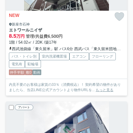
NEW
新座市石神
エトワールニイザ
8.5
万円
管理/共益費6,500円
1階 / 54.02㎡ / 2DK /築17年
西武池袋線「東久留米」駅 バス6分 西武バス「東久留米団地」 停歩9分
バス・トイレ別
室内洗濯機置場
エアコン
フローリング
電気有
駐輪場
仲手半額
敷0
動画
内見不要のお客様は家賃の33％（消費税込）！ 契約希望の物件があり
ましたら、当店LINE公式アカウントより物件URLを...
もっと見る
アパート