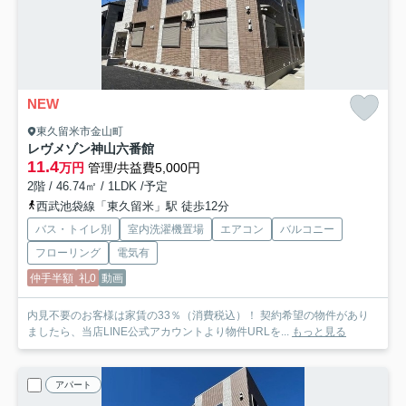
NEW
東久留米市金山町
レヴメゾン神山六番館
11.4
万円
管理/共益費5,000円
2階 / 46.74㎡ / 1LDK /予定
西武池袋線「東久留米」駅 徒歩12分
バス・トイレ別
室内洗濯機置場
エアコン
バルコニー
フローリング
電気有
仲手半額
礼0
動画
内見不要のお客様は家賃の33％（消費税込）！ 契約希望の物件があり
ましたら、当店LINE公式アカウントより物件URLを...
もっと見る
アパート