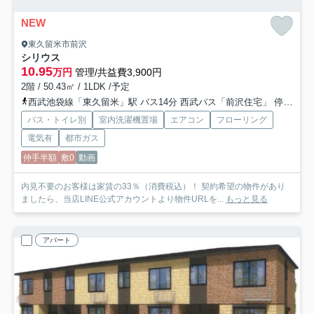
NEW
東久留米市前沢
シリウス
10.95
万円
管理/共益費3,900円
2階 / 50.43㎡ / 1LDK /予定
西武池袋線「東久留米」駅 バス14分 西武バス「前沢住宅」 停歩7分
バス・トイレ別
室内洗濯機置場
エアコン
フローリング
電気有
都市ガス
仲手半額
敷0
動画
内見不要のお客様は家賃の33％（消費税込）！ 契約希望の物件があり
ましたら、当店LINE公式アカウントより物件URLを...
もっと見る
アパート