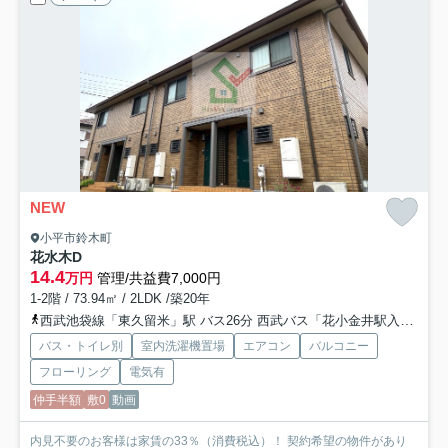
NEW
小平市鈴木町
花水木D
14.4
万円
管理/共益費7,000円
1-2階 / 73.94㎡ / 2LDK /築20年
西武池袋線「東久留米」駅 バス26分 西武バス「花小金井駅入口」 停歩9分
バス・トイレ別
室内洗濯機置場
エアコン
バルコニー
フローリング
電気有
仲手半額
敷0
動画
内見不要のお客様は家賃の33％（消費税込）！ 契約希望の物件があり