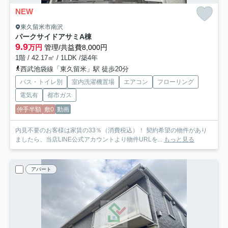
NEW
東久留米市南沢
パークサイドアサミA棟
9.9
万円
管理/共益費8,000円
1階 / 42.17㎡ / 1LDK /築4年
西武池袋線「東久留米」駅 徒歩20分
バス・トイレ別
室内洗濯機置場
エアコン
フローリング
電気有
都市ガス
仲手半額
敷0
動画
内見不要のお客様は家賃の33％（消費税込）！ 契約希望の物件があり
ましたら、当店LINE公式アカウントより物件URLを...
もっと見る
アパート