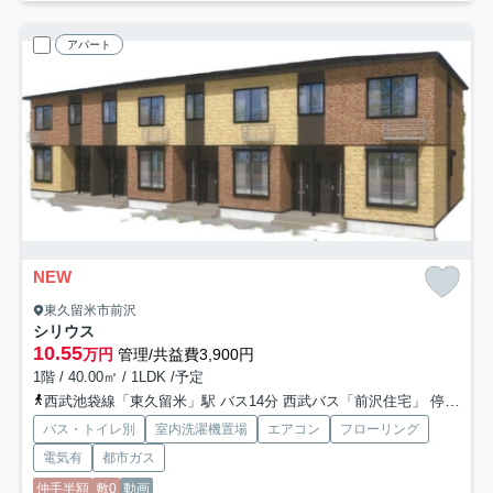
アパート
NEW
東久留米市前沢
シリウス
10.55
万円
管理/共益費3,900円
1階 / 40.00㎡ / 1LDK /予定
西武池袋線「東久留米」駅 バス14分 西武バス「前沢住宅」 停歩7分
バス・トイレ別
室内洗濯機置場
エアコン
フローリング
電気有
都市ガス
仲手半額
敷0
動画