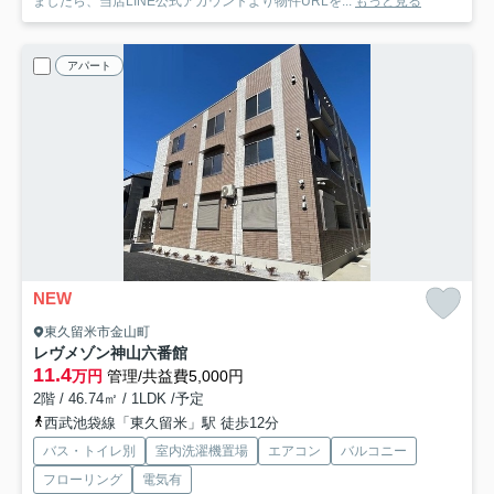
ましたら、当店LINE公式アカウントより物件URLを...
もっと見る
アパート
NEW
東久留米市金山町
レヴメゾン神山六番館
11.4
万円
管理/共益費5,000円
2階 / 46.74㎡ / 1LDK /予定
西武池袋線「東久留米」駅 徒歩12分
バス・トイレ別
室内洗濯機置場
エアコン
バルコニー
フローリング
電気有