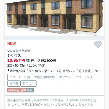
NEW
東久留米市前沢
シリウス
10.95
万円
管理/共益費3,900円
2階 / 50.43㎡ / 1LDK /予定
西武池袋線「東久留米」駅 バス14分 西武バス「前沢住宅」 停歩7分
バス・トイレ別
室内洗濯機置場
エアコン
フローリング
電気有
都市ガス
仲手半額
敷0
動画
内見不要のお客様は家賃の33％（消費税込）！ 契約希望の物件があり
ましたら、当店LINE公式アカウントより物件URLを...
もっと見る