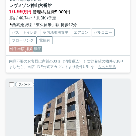
レヴメゾン神山六番館
10.99
万円
管理/共益費5,000円
1階 / 46.74㎡ / 1LDK /予定
西武池袋線「東久留米」駅 徒歩12分
バス・トイレ別
室内洗濯機置場
エアコン
バルコニー
フローリング
電気有
仲手半額
礼0
動画
内見不要のお客様は家賃の33％（消費税込）！ 契約希望の物件があり
ましたら、当店LINE公式アカウントより物件URLを...
もっと見る
アパート