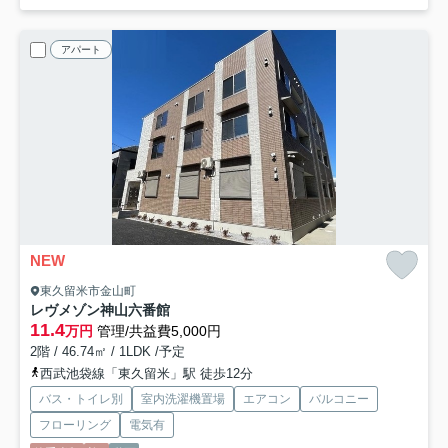
アパート
NEW
東久留米市金山町
レヴメゾン神山六番館
11.4
万円
管理/共益費5,000円
2階 / 46.74㎡ / 1LDK /予定
西武池袋線「東久留米」駅 徒歩12分
バス・トイレ別
室内洗濯機置場
エアコン
バルコニー
フローリング
電気有