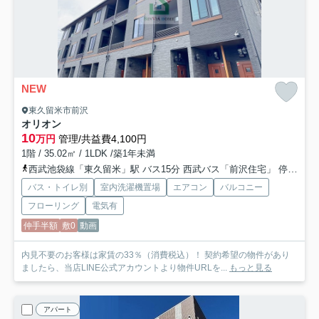
NEW
東久留米市前沢
オリオン
10
万円
管理/共益費4,100円
1階 / 35.02㎡ / 1LDK /築1年未満
西武池袋線「東久留米」駅 バス15分 西武バス「前沢住宅」 停歩6分
バス・トイレ別
室内洗濯機置場
エアコン
バルコニー
フローリング
電気有
仲手半額
敷0
動画
内見不要のお客様は家賃の33％（消費税込）！ 契約希望の物件があり
ましたら、当店LINE公式アカウントより物件URLを...
もっと見る
アパート