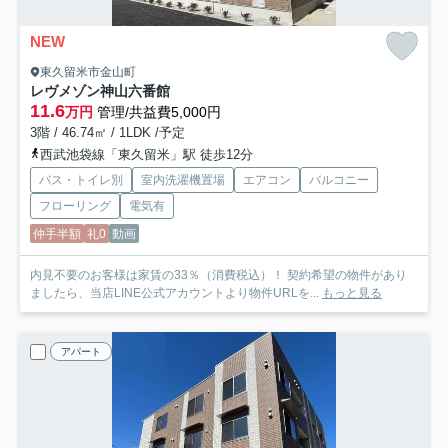
NEW
東久留米市金山町
レヴメゾン神山六番館
11.6
万円
管理/共益費5,000円
3階 / 46.74㎡ / 1LDK /予定
西武池袋線「東久留米」駅 徒歩12分
バス・トイレ別
室内洗濯機置場
エアコン
バルコニー
フローリング
電気有
仲手半額
礼0
動画
内見不要のお客様は家賃の33％（消費税込）！ 契約希望の物件があり
ましたら、当店LINE公式アカウントより物件URLを...
もっと見る
アパート