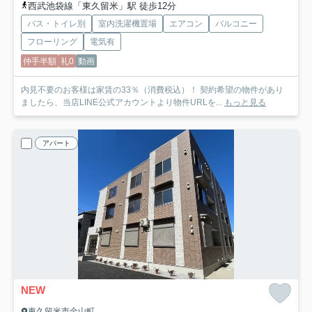
西武池袋線「東久留米」駅 徒歩12分
バス・トイレ別
室内洗濯機置場
エアコン
バルコニー
フローリング
電気有
仲手半額
礼0
動画
内見不要のお客様は家賃の33％（消費税込）！ 契約希望の物件があり
ましたら、当店LINE公式アカウントより物件URLを...
もっと見る
アパート
NEW
東久留米市金山町