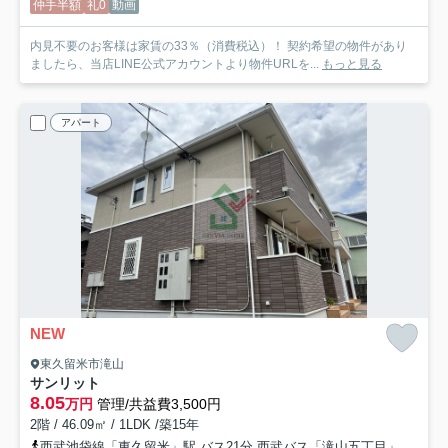
仲手半額
礼0
動画
内見不要のお客様は家賃の33％（消費税込）！ 契約希望の物件があり
ましたら、当店LINE公式アカウントより物件URLを...
もっと見る
アパート
NEW
東久留米市滝山
サンリット
8.05
万円
管理/共益費3,500円
2階 / 46.09㎡ / 1LDK /築15年
西武池袋線「東久留米」駅 バス21分 西武バス「滝山五丁目」 停歩8分