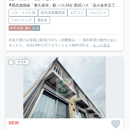
西武池袋線「東久留米」駅 バス24分 西武バス「花小金井五丁目」 停歩5分
バス・トイレ別
室内洗濯機置場
エアコン
バルコニー
フローリング
電気有
仲手半額
敷0
動画
内見不要のお客様は家賃の33％（消費税込）！ 契約希望の物件があり
ましたら、当店LINE公式アカウントより物件URLを...
もっと見る
テラス
NEW