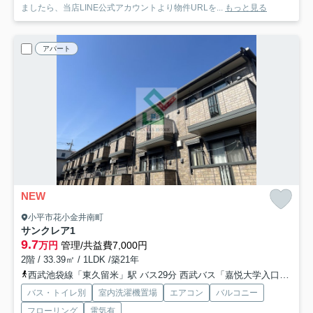
ましたら、当店LINE公式アカウントより物件URLを...
もっと見る
アパート
NEW
小平市花小金井南町
サンクレア1
9.7
万円
管理/共益費7,000円
2階 / 33.39㎡ / 1LDK /築21年
西武池袋線「東久留米」駅 バス29分 西武バス「嘉悦大学入口」 停歩5分
バス・トイレ別
室内洗濯機置場
エアコン
バルコニー
フローリング
電気有