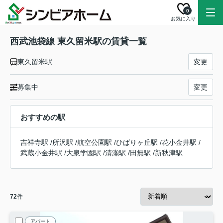
0
お気に入り
西武池袋線 東久留米駅の賃貸一覧
東久留米駅
変更
募集中
変更
おすすめの駅
吉祥寺駅
/
所沢駅
/
航空公園駅
/
ひばりヶ丘駅
/
花小金井駅
/
武蔵小金井駅
/
大泉学園駅
/
清瀬駅
/
田無駅
/
新秋津駅
72
件
アパート