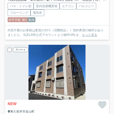
バス・トイレ別
室内洗濯機置場
エアコン
バルコニー
フローリング
電気有
仲手半額
敷0
動画
内見不要のお客様は家賃の33％（消費税込）！ 契約希望の物件があり
ましたら、当店LINE公式アカウントより物件URLを...
もっと見る
アパート
NEW
東久留米市金山町