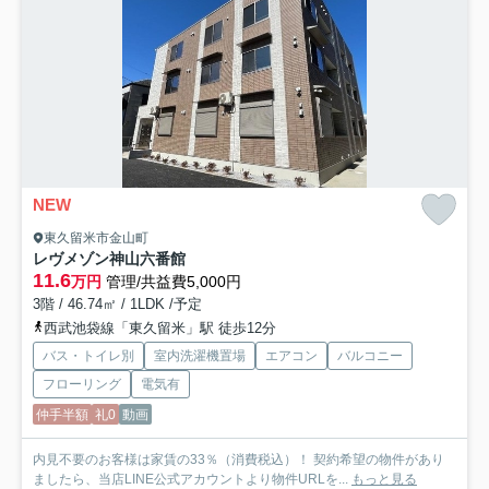
NEW
東久留米市金山町
レヴメゾン神山六番館
11.6
万円
管理/共益費5,000円
3階 / 46.74㎡ / 1LDK /予定
西武池袋線「東久留米」駅 徒歩12分
バス・トイレ別
室内洗濯機置場
エアコン
バルコニー
フローリング
電気有
仲手半額
礼0
動画
内見不要のお客様は家賃の33％（消費税込）！ 契約希望の物件があり
ましたら、当店LINE公式アカウントより物件URLを...
もっと見る