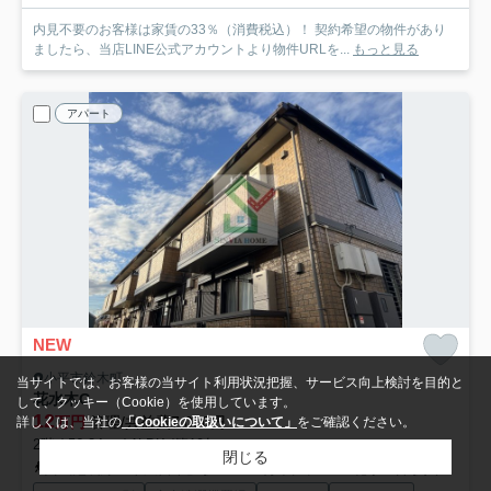
内見不要のお客様は家賃の33％（消費税込）！ 契約希望の物件があり
ましたら、当店LINE公式アカウントより物件URLを...
もっと見る
アパート
NEW
小平市鈴木町
当サイトでは、お客様の当サイト利用状況把握、サービス向上検討を目的と
花水木G
して、クッキー（Cookie）を使用しています。
12
万円
管理/共益費7,000円
詳しくは、当社の
「Cookieの取扱いについて」
をご確認ください。
2階 / 56.34㎡ / 1LDK /築19年
閉じる
西武池袋線「東久留米」駅 バス26分 西武バス「花小金井駅入口」 停歩9分