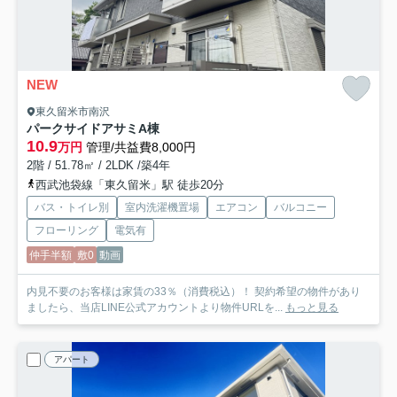
NEW
東久留米市南沢
パークサイドアサミA棟
10.9
万円
管理/共益費8,000円
2階 / 51.78㎡ / 2LDK /築4年
西武池袋線「東久留米」駅 徒歩20分
バス・トイレ別
室内洗濯機置場
エアコン
バルコニー
フローリング
電気有
仲手半額
敷0
動画
内見不要のお客様は家賃の33％（消費税込）！ 契約希望の物件があり
ましたら、当店LINE公式アカウントより物件URLを...
もっと見る
アパート