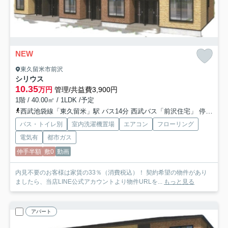
NEW
東久留米市前沢
シリウス
10.35
万円
管理/共益費3,900円
1階 / 40.00㎡ / 1LDK /予定
西武池袋線「東久留米」駅 バス14分 西武バス「前沢住宅」 停歩7分
バス・トイレ別
室内洗濯機置場
エアコン
フローリング
電気有
都市ガス
仲手半額
敷0
動画
内見不要のお客様は家賃の33％（消費税込）！ 契約希望の物件があり
ましたら、当店LINE公式アカウントより物件URLを...
もっと見る
アパート