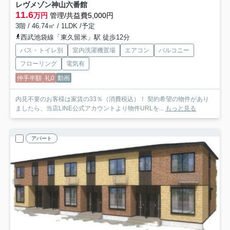
レヴメゾン神山六番館
11.6
万円
管理/共益費5,000円
3階 / 46.74㎡ / 1LDK /予定
西武池袋線「東久留米」駅 徒歩12分
バス・トイレ別
室内洗濯機置場
エアコン
バルコニー
フローリング
電気有
仲手半額
礼0
動画
内見不要のお客様は家賃の33％（消費税込）！ 契約希望の物件があり
ましたら、当店LINE公式アカウントより物件URLを...
もっと見る
アパート