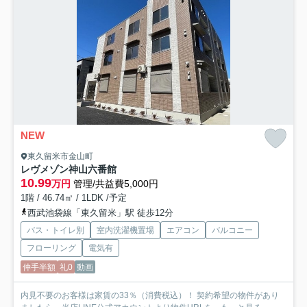
NEW
東久留米市金山町
レヴメゾン神山六番館
10.99
万円
管理/共益費5,000円
1階 / 46.74㎡ / 1LDK /予定
西武池袋線「東久留米」駅 徒歩12分
バス・トイレ別
室内洗濯機置場
エアコン
バルコニー
フローリング
電気有
仲手半額
礼0
動画
内見不要のお客様は家賃の33％（消費税込）！ 契約希望の物件があり