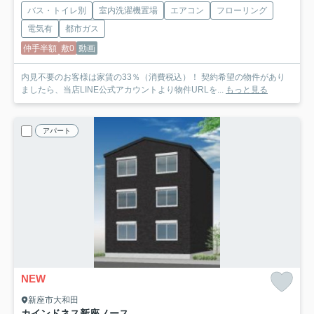
バス・トイレ別
室内洗濯機置場
エアコン
フローリング
電気有
都市ガス
仲手半額
敷0
動画
内見不要のお客様は家賃の33％（消費税込）！ 契約希望の物件があり
ましたら、当店LINE公式アカウントより物件URLを...
もっと見る
アパート
NEW
新座市大和田
カインドネス新座ノース