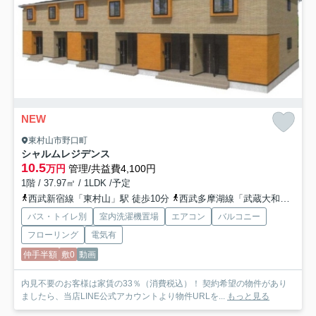
NEW
東村山市野口町
シャルムレジデンス
10.5
万円
管理/共益費4,100円
1階 / 37.97㎡ / 1LDK /予定
西武新宿線「東村山」駅 徒歩10分
西武多摩湖線「武蔵大和」駅 徒歩21分
バス・トイレ別
室内洗濯機置場
エアコン
バルコニー
フローリング
電気有
仲手半額
敷0
動画
内見不要のお客様は家賃の33％（消費税込）！ 契約希望の物件があり
ましたら、当店LINE公式アカウントより物件URLを...
もっと見る