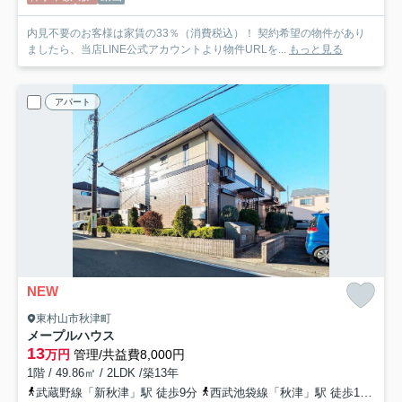
内見不要のお客様は家賃の33％（消費税込）！ 契約希望の物件があり
ましたら、当店LINE公式アカウントより物件URLを...
もっと見る
アパート
NEW
東村山市秋津町
メープルハウス
13
万円
管理/共益費8,000円
1階 / 49.86㎡ / 2LDK /築13年
武蔵野線「新秋津」駅 徒歩9分
西武池袋線「秋津」駅 徒歩13分
西