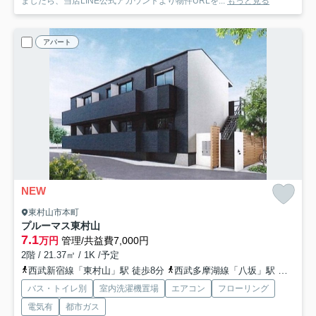
ましたら、当店LINE公式アカウントより物件URLを...
もっと見る
アパート
NEW
東村山市本町
プルーマス東村山
7.1
万円
管理/共益費7,000円
2階 / 21.37㎡ / 1K /予定
西武新宿線「東村山」駅 徒歩8分
西武多摩湖線「八坂」駅 徒歩25分
バス・トイレ別
室内洗濯機置場
エアコン
フローリング
電気有
都市ガス