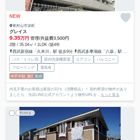
NEW
東村山市栄町
グレイス
9.35
万円
管理/共益費3,500円
2階 / 35.04㎡ / 1LDK /築4年
西武新宿線「久米川」駅 徒歩9分
西武多摩湖線「八坂」駅 徒歩5分
バス・トイレ別
室内洗濯機置場
エアコン
バルコニー
フローリング
電気有
仲手半額
敷0
動画
内見不要のお客様は家賃の33％（消費税込）！ 契約希望の物件があり
ましたら、当店LINE公式アカウントより物件URLを...
もっと見る
アパート