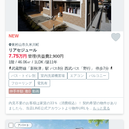
NEW
東村山市久米川町
リアセジュール
7.75
万円
管理/共益費2,900円
1階 / 46.06㎡ / 1LDK /築11年
武蔵野線「新秋津」駅 バス8分 西武バス「野行」 停歩7分
西武池袋
バス・トイレ別
室内洗濯機置場
エアコン
バルコニー
フローリング
電気有
仲手半額
敷0
動画
内見不要のお客様は家賃の33％（消費税込）！ 契約希望の物件があり
ましたら、当店LINE公式アカウントより物件URLを...
もっと見る
アパート