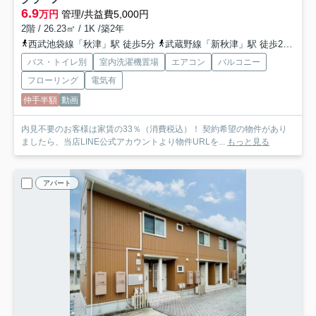
6.9
万円
管理/共益費5,000円
2階 / 26.23㎡ / 1K /築2年
西武池袋線「秋津」駅 徒歩5分
武蔵野線「新秋津」駅 徒歩2分
西
バス・トイレ別
室内洗濯機置場
エアコン
バルコニー
フローリング
電気有
仲手半額
動画
内見不要のお客様は家賃の33％（消費税込）！ 契約希望の物件があり
ましたら、当店LINE公式アカウントより物件URLを...
もっと見る
アパート