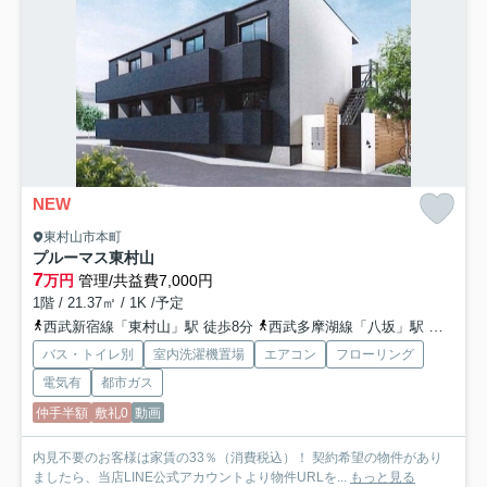
NEW
東村山市本町
プルーマス東村山
7
万円
管理/共益費7,000円
1階 / 21.37㎡ / 1K /予定
西武新宿線「東村山」駅 徒歩8分
西武多摩湖線「八坂」駅 徒歩25分
バス・トイレ別
室内洗濯機置場
エアコン
フローリング
電気有
都市ガス
仲手半額
敷礼0
動画
内見不要のお客様は家賃の33％（消費税込）！ 契約希望の物件があり
ましたら、当店LINE公式アカウントより物件URLを...
もっと見る