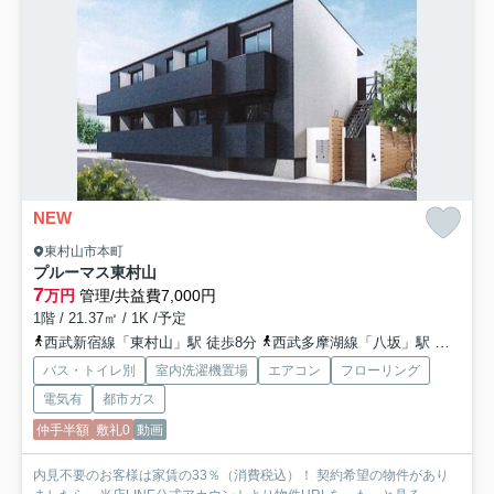
NEW
東村山市本町
プルーマス東村山
7
万円
管理/共益費7,000円
1階 / 21.37㎡ / 1K /予定
西武新宿線「東村山」駅 徒歩8分
西武多摩湖線「八坂」駅 徒歩25分
バス・トイレ別
室内洗濯機置場
エアコン
フローリング
電気有
都市ガス
仲手半額
敷礼0
動画
内見不要のお客様は家賃の33％（消費税込）！ 契約希望の物件があり