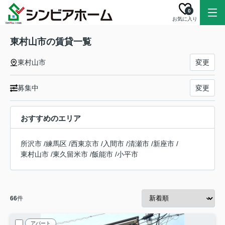
0
お気に入り
東村山市の賃貸一覧
東村山市
変更
募集中
変更
おすすめのエリア
所沢市
/
練馬区
/
西東京市
/
入間市
/
清瀬市
/
新座市
/
東村山市
/
東久留米市
/
飯能市
/
小平市
66
件
アパート