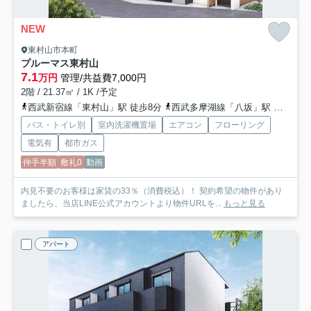
NEW
東村山市本町
プルーマス東村山
7.1
万円
管理/共益費7,000円
2階 / 21.37㎡ / 1K /予定
西武新宿線「東村山」駅 徒歩8分
西武多摩湖線「八坂」駅 徒歩25分
バス・トイレ別
室内洗濯機置場
エアコン
フローリング
電気有
都市ガス
仲手半額
敷礼0
動画
内見不要のお客様は家賃の33％（消費税込）！ 契約希望の物件があり
ましたら、当店LINE公式アカウントより物件URLを...
もっと見る
アパート