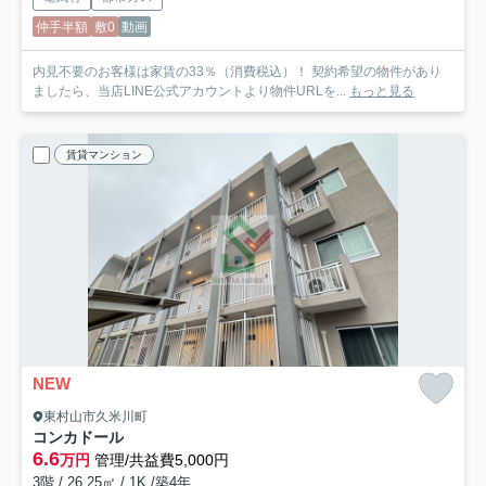
仲手半額
敷0
動画
内見不要のお客様は家賃の33％（消費税込）！ 契約希望の物件があり
ましたら、当店LINE公式アカウントより物件URLを...
もっと見る
賃貸マンション
NEW
東村山市久米川町
コンカドール
6.6
万円
管理/共益費5,000円
3階 / 26.25㎡ / 1K /築4年