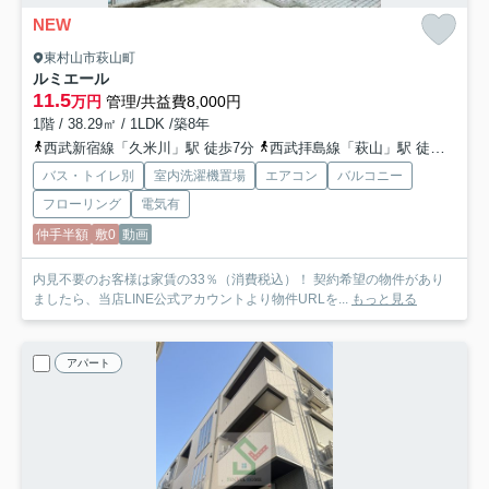
NEW
東村山市萩山町
ルミエール
11.5
万円
管理/共益費8,000円
1階 / 38.29㎡ / 1LDK /築8年
西武新宿線「久米川」駅 徒歩7分
西武拝島線「萩山」駅 徒歩10分
バス・トイレ別
室内洗濯機置場
エアコン
バルコニー
フローリング
電気有
仲手半額
敷0
動画
内見不要のお客様は家賃の33％（消費税込）！ 契約希望の物件があり
ましたら、当店LINE公式アカウントより物件URLを...
もっと見る
アパート