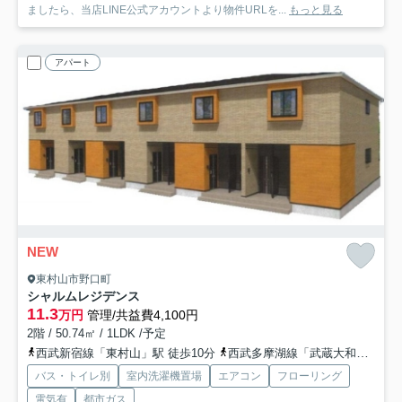
ましたら、当店LINE公式アカウントより物件URLを...
もっと見る
アパート
NEW
東村山市野口町
シャルムレジデンス
11.3
万円
管理/共益費4,100円
2階 / 50.74㎡ / 1LDK /予定
西武新宿線「東村山」駅 徒歩10分
西武多摩湖線「武蔵大和」駅 徒歩21分
バス・トイレ別
室内洗濯機置場
エアコン
フローリング
電気有
都市ガス