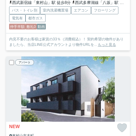
西武新宿線「東村山」駅 徒歩8分
西武多摩湖線「八坂」駅 徒歩25分
バス・トイレ別
室内洗濯機置場
エアコン
フローリング
電気有
都市ガス
仲手半額
敷礼0
動画
内見不要のお客様は家賃の33％（消費税込）！ 契約希望の物件があり
ましたら、当店LINE公式アカウントより物件URLを...
もっと見る
アパート
NEW
東村山市本町