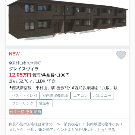
NEW
東村山市久米川町
グレイスヴィラ
12.05
万円
管理/共益費4,100円
2階 / 52.70㎡ / 1LDK /予定
西武新宿線「東村山」駅 徒歩7分
西武多摩湖線「八坂」駅 徒歩28分
バス・トイレ別
室内洗濯機置場
エアコン
バルコニー
フローリング
電気有
仲手半額
敷0
動画
内見不要のお客様は家賃の33％（消費税込）！ 契約希望の物件があり
ましたら、当店LINE公式アカウントより物件URLを...
もっと見る