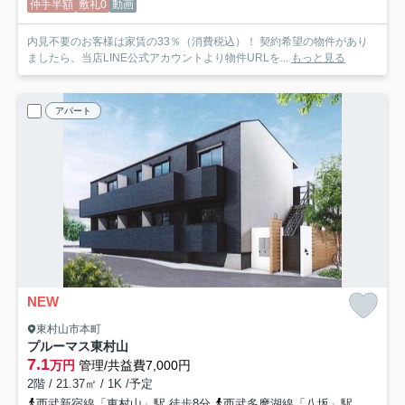
仲手半額
敷礼0
動画
内見不要のお客様は家賃の33％（消費税込）！ 契約希望の物件があり
ましたら、当店LINE公式アカウントより物件URLを...
もっと見る
アパート
NEW
東村山市本町
プルーマス東村山
7.1
万円
管理/共益費7,000円
2階 / 21.37㎡ / 1K /予定
西武新宿線「東村山」駅 徒歩8分
西武多摩湖線「八坂」駅 徒歩25分