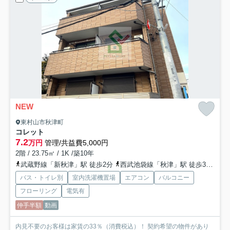
NEW
東村山市秋津町
コレット
7.2
万円
管理/共益費5,000円
2階 / 23.75㎡ / 1K /築10年
武蔵野線「新秋津」駅 徒歩2分
西武池袋線「秋津」駅 徒歩3分
西
バス・トイレ別
室内洗濯機置場
エアコン
バルコニー
フローリング
電気有
仲手半額
動画
内見不要のお客様は家賃の33％（消費税込）！ 契約希望の物件があり