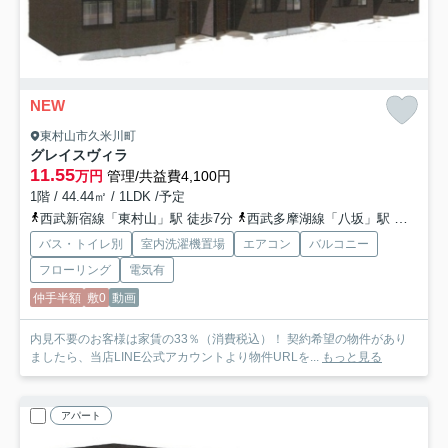
NEW
東村山市久米川町
グレイスヴィラ
11.55
万円
管理/共益費4,100円
1階 / 44.44㎡ / 1LDK /予定
西武新宿線「東村山」駅 徒歩7分
西武多摩湖線「八坂」駅 徒歩28分
バス・トイレ別
室内洗濯機置場
エアコン
バルコニー
フローリング
電気有
仲手半額
敷0
動画
内見不要のお客様は家賃の33％（消費税込）！ 契約希望の物件があり
ましたら、当店LINE公式アカウントより物件URLを...
もっと見る
アパート