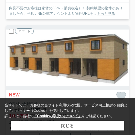
内見不要のお客様は家賃の33％（消費税込）！ 契約希望の物件があり
ましたら、当店LINE公式アカウントより物件URLを...
もっと見る
アパート
NEW
東村山市野口町
当サイトでは、お客様の当サイト利用状況把握、サービス向上検討を目的と
シャルムレジデンス
して、クッキー（Cookie）を使用しています。
10.5
万円
管理/共益費4,100円
詳しくは、当社の
「Cookieの取扱いについて」
をご確認ください。
1階 / 37.97㎡ / 1LDK /予定
閉じる
西武新宿線「東村山」駅 徒歩10分
西武多摩湖線「武蔵大和」駅 徒歩21分