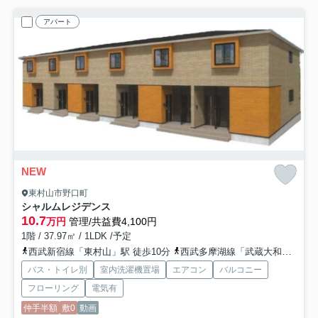
アパート
NEW
東村山市野口町
シャルムレジデンス
10.7
万円
管理/共益費4,100円
1階 / 37.97㎡ / 1LDK /予定
西武新宿線「東村山」駅 徒歩10分
西武多摩湖線「武蔵大和」駅 徒歩21分
バス・トイレ別
室内洗濯機置場
エアコン
バルコニー
フローリング
電気有
仲手半額
敷0
動画