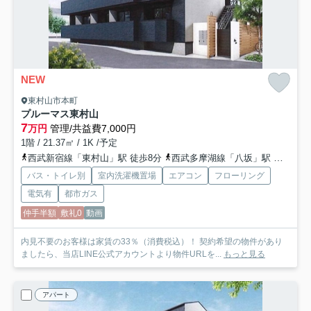
NEW
東村山市本町
プルーマス東村山
7
万円
管理/共益費7,000円
1階 / 21.37㎡ / 1K /予定
西武新宿線「東村山」駅 徒歩8分
西武多摩湖線「八坂」駅 徒歩25分
バス・トイレ別
室内洗濯機置場
エアコン
フローリング
電気有
都市ガス
仲手半額
敷礼0
動画
内見不要のお客様は家賃の33％（消費税込）！ 契約希望の物件があり
ましたら、当店LINE公式アカウントより物件URLを...
もっと見る
アパート