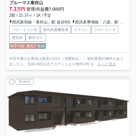
プルーマス東村山
7.1
万円
管理/共益費7,000円
2階 / 21.37㎡ / 1K /予定
西武新宿線「東村山」駅 徒歩8分
西武多摩湖線「八坂」駅 徒歩25分
バス・トイレ別
室内洗濯機置場
エアコン
フローリング
電気有
都市ガス
仲手半額
敷礼0
動画
内見不要のお客様は家賃の33％（消費税込）！ 契約希望の物件があり
ましたら、当店LINE公式アカウントより物件URLを...
もっと見る
アパート