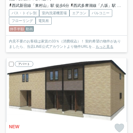
西武新宿線「東村山」駅 徒歩6分
西武多摩湖線「八坂」駅 徒歩25分
バス・トイレ別
室内洗濯機置場
エアコン
バルコニー
フローリング
電気有
仲手半額
動画
内見不要のお客様は家賃の33％（消費税込）！ 契約希望の物件があり
ましたら、当店LINE公式アカウントより物件URLを...
もっと見る
アパート
NEW