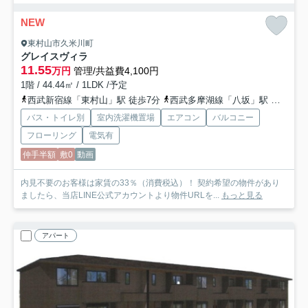
NEW
東村山市久米川町
グレイスヴィラ
11.55
万円
管理/共益費4,100円
1階 / 44.44㎡ / 1LDK /予定
西武新宿線「東村山」駅 徒歩7分
西武多摩湖線「八坂」駅 徒歩28分
バス・トイレ別
室内洗濯機置場
エアコン
バルコニー
フローリング
電気有
仲手半額
敷0
動画
内見不要のお客様は家賃の33％（消費税込）！ 契約希望の物件があり
ましたら、当店LINE公式アカウントより物件URLを...
もっと見る
アパート