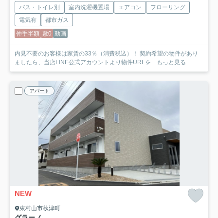
バス・トイレ別
室内洗濯機置場
エアコン
フローリング
電気有
都市ガス
仲手半額
敷0
動画
内見不要のお客様は家賃の33％（消費税込）！ 契約希望の物件があり
ましたら、当店LINE公式アカウントより物件URLを...
もっと見る
アパート
NEW
東村山市秋津町
グラーノ