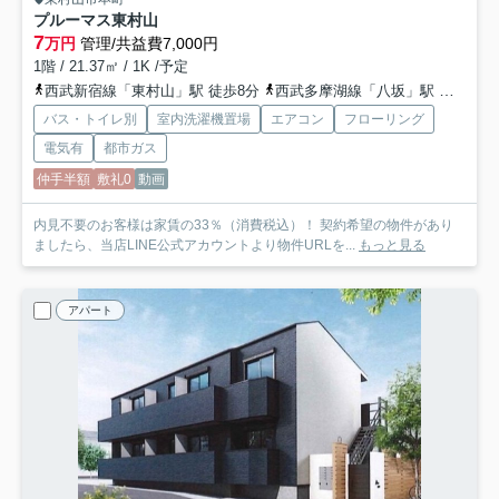
プルーマス東村山
7
万円
管理/共益費7,000円
1階 / 21.37㎡ / 1K /予定
西武新宿線「東村山」駅 徒歩8分
西武多摩湖線「八坂」駅 徒歩25分
バス・トイレ別
室内洗濯機置場
エアコン
フローリング
電気有
都市ガス
仲手半額
敷礼0
動画
内見不要のお客様は家賃の33％（消費税込）！ 契約希望の物件があり
ましたら、当店LINE公式アカウントより物件URLを...
もっと見る
アパート