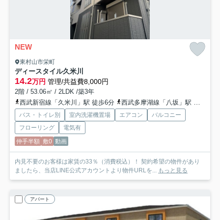
NEW
東村山市栄町
ディースタイル久米川
14.2
万円
管理/共益費8,000円
2階 / 53.06㎡ / 2LDK /築3年
西武新宿線「久米川」駅 徒歩6分
西武多摩湖線「八坂」駅 徒歩6分
バス・トイレ別
室内洗濯機置場
エアコン
バルコニー
フローリング
電気有
仲手半額
敷0
動画
内見不要のお客様は家賃の33％（消費税込）！ 契約希望の物件があり
ましたら、当店LINE公式アカウントより物件URLを...
もっと見る
アパート