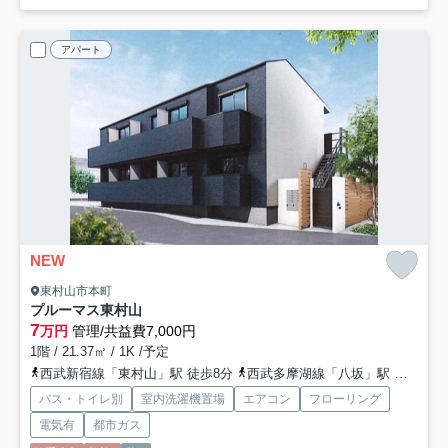
アパート
NEW
東村山市本町
プルーマス東村山
7
万円
管理/共益費7,000円
1階 / 21.37㎡ / 1K /予定
西武新宿線「東村山」駅 徒歩8分
西武多摩湖線「八坂」駅 徒歩25分
バス・トイレ別
室内洗濯機置場
エアコン
フローリング
電気有
都市ガス