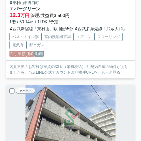
東村山市野口町
エバーグリーン
12.3
万円
管理/共益費3,500円
1階 / 50.14㎡ / 1LDK /予定
西武新宿線「東村山」駅 徒歩5分
西武多摩湖線「武蔵大和」駅 徒歩26分
バス・トイレ別
室内洗濯機置場
エアコン
フローリング
電気有
都市ガス
仲手半額
敷0
動画
内見不要のお客様は家賃の33％（消費税込）！ 契約希望の物件があり
ましたら、当店LINE公式アカウントより物件URLを...
もっと見る
アパート