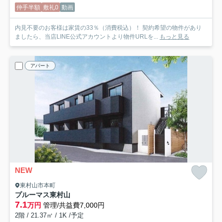
仲手半額
敷礼0
動画
内見不要のお客様は家賃の33％（消費税込）！ 契約希望の物件があり
ましたら、当店LINE公式アカウントより物件URLを...
もっと見る
アパート
NEW
東村山市本町
プルーマス東村山
7.1
万円
管理/共益費7,000円
2階 / 21.37㎡ / 1K /予定