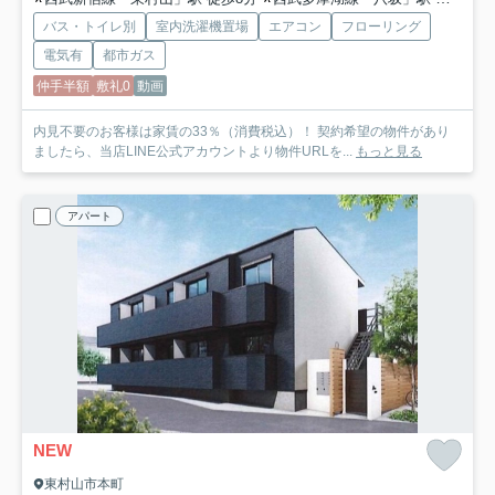
バス・トイレ別
室内洗濯機置場
エアコン
フローリング
電気有
都市ガス
仲手半額
敷礼0
動画
内見不要のお客様は家賃の33％（消費税込）！ 契約希望の物件があり
ましたら、当店LINE公式アカウントより物件URLを...
もっと見る
アパート
NEW
東村山市本町