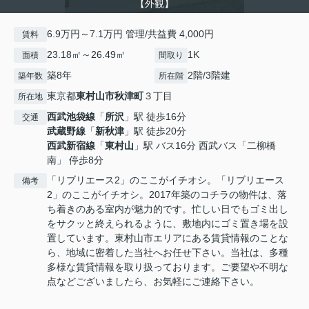
【外観】
6.9万円～7.1万円 管理/共益費 4,000円
賃料
23.18㎡～26.49㎡
1K
面積
間取り
築8年
2階/3階建
築年数
所在階
東京都
東村山市
秋津町
３丁目
所在地
西武池袋線
「
所沢
」駅 徒歩16分
交通
武蔵野線
「
新秋津
」駅 徒歩20分
西武新宿線
「
東村山
」駅 バス16分 西武バス「二柳橋
南」 停歩8分
「リブリエース2」のここがイチオシ。「リブリエース
備考
2」のここがイチオシ。2017年築のコチラの物件は、落
ち着きのある室内が魅力的です。忙しい日でもゴミ出し
をサクッと終えられるように、敷地内にゴミ置き場を設
置しています。東村山市エリアにある賃貸情報のことな
ら、地域に密着した当社へお任せ下さい。当社は、多種
多様な賃貸情報を取り扱っております。ご要望や不明な
点などございましたら、お気軽にご連絡下さい。