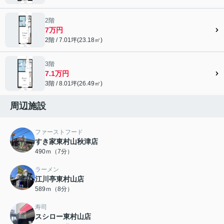
2階
7万円
2階 / 7.01坪(23.18㎡)
3階
7.1万円
3階 / 8.01坪(26.49㎡)
周辺施設
ファーストフード
すき家東村山秋津店
490ｍ（7分）
ラーメン
江川亭東村山店
589ｍ（8分）
寿司
スシロー東村山店