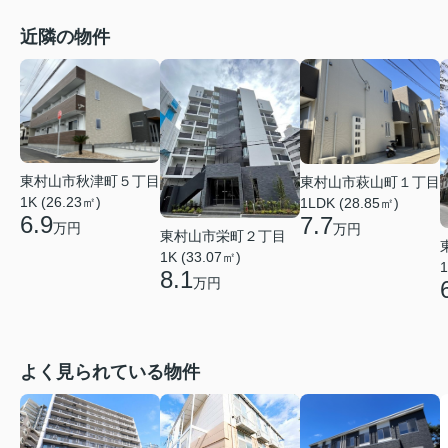
近隣の物件
東村山市秋津町５丁目
東村山市萩山町１丁目
1K (26.23㎡)
1LDK (28.85㎡)
6.9
7.7
万円
万円
東村山市栄町２丁目
1K (33.07㎡)
1
8.1
万円
よく見られている物件