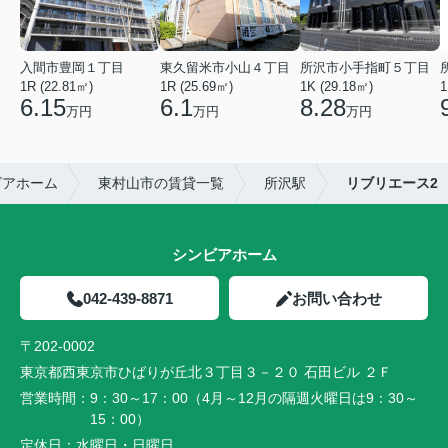
入間市豊岡１丁目
東久留米市小山４丁目
所沢市小手指町５丁目
1R (22.81㎡)
1R (25.69㎡)
1K (29.18㎡)
1
6.15
6.1
8.28
万円
万円
万円
ビアホーム
東村山市の賃貸一覧
所沢駅
リブリエース2
シンビアホーム
042-439-8871
お問い合わせ
〒202-0002
東京都西東京市ひばりが丘北３丁目３－２０ 石田ビル ２Ｆ
営業時間：
9：30～17：00（4月～12月の隔週火曜日は9：30～
15：00）
定休日：
水曜日・日曜日